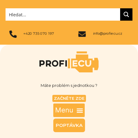
+420 735 070 197
info@profiecu.cz
Máte problém s jednotkou ?
ZAČNĚTE ZDE
POPTÁVKA