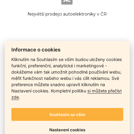
Největší prodejci autoelektroniky v ČR
Cena na dotaz
Informace o cookies
Kliknutím na Souhlasím se vším budou uloženy cookies
funkční, preferenční, analytické i marketingové -
dokážeme vám tak umožnit pohodlné používání webu,
Ceny závisí na množství kusů skladem, dostupnosti náhrad,
měřit funkčnost našeho webu i vás cílit reklamou. Své
výkonnosti a atypičnosti daného modelu. Pokusíme se
nabídnout
aktuálně
nejlepší cenu
, a Vy si vyberete, co je pro
preference můžete snadno upravit kliknutím na
Vás nejvýhodnější.
Nastavení cookies. Kompletní politiku
si můžete přečíst
zde
.
Telefon / Email
Souhlasím se vším
Nastavení cookies