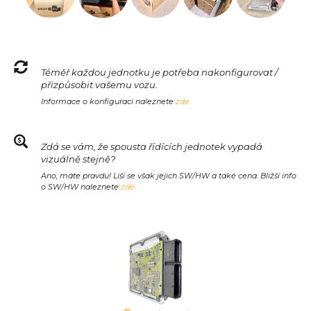
Téměř každou jednotku je potřeba nakonfigurovat /
přizpůsobit vašemu vozu.
Informace o konfiguraci naleznete
zde.
Zdá se vám, že spousta řídících jednotek vypadá
vizuálně stejně?
Ano, máte pravdu! Liší se však jejich SW/HW a také cena. Bližší info
o SW/HW naleznete
zde.