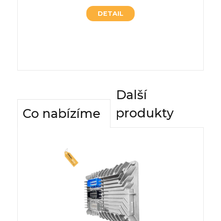
9R0c4IM
Typ pr
DETAIL
Skladové
Další
produkty
Co nabízíme