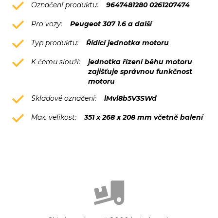
Označení produktu:
9647481280 0261207474
Pro vozy:
Peugeot 307 1.6 a další
Typ produktu:
Řídící jednotka motoru
K čemu slouží:
jednotka řízení běhu motoru
zajišťuje správnou funkčnost
motoru
Skladové označení:
lMvl8b5V3SWd
Max. velikost:
351 x 268 x 208 mm včetně balení