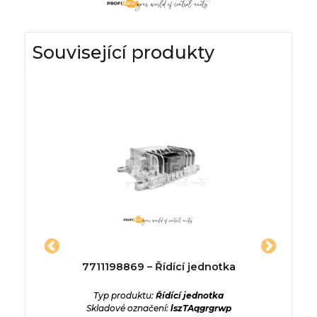
Související produkty
ídící
7711198869 – Řídící jednotka
1K0937
VW Golf
Typ produktu:
Řídící jednotka
Skladové označení:
lszTAqgrgrwp
ednotka