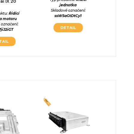
i IX 20
jednotka
jed
Skladové označení:
Skladové
uktu:
Řídící
ssW5aGtDtCy1
aimgE
a motoru
 označení:
DETAIL
DE
jiJ2iGT
TAIL