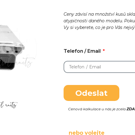
Ceny závisí na množství kusů skl
atypičnosti daného modelu. Pok
Vy si vyberete, co je pro Vás nejv
Telefon / Email
Odeslat
Cenová kalkulace u nás je zcela
ZD
nebo volejte