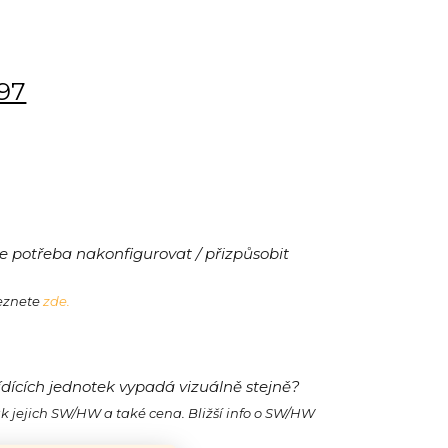
197
 potřeba nakonfigurovat / přizpůsobit
leznete
zde.
ídících jednotek vypadá vizuálně stejně?
ak jejich SW/HW a také cena. Bližší info o SW/HW