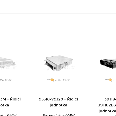
M – Řídící
95510-79J20 – Řídící
39118
notka
jednotka
391182B32
jednotka
ktu:
Řídící
Typ produktu:
Řídící