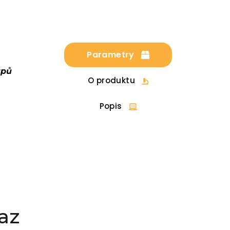
Parametry
upů
O produktu
Popis
az