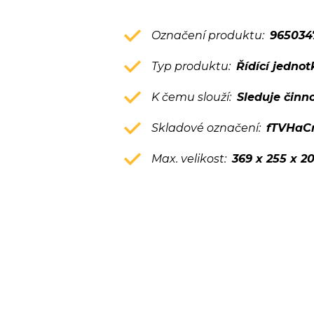
Označení produktu:
965034
Typ produktu:
Řídící jednot
K čemu slouží:
Sleduje činn
Skladové označení:
fTVHaC
Max. velikost:
369 x 255 x 2