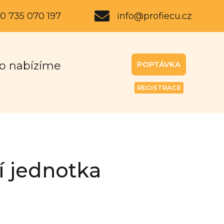
0 735 070 197
info@profiecu.cz
o nabízíme
POPTÁVKA
REGISTRACE
a
í jednotka