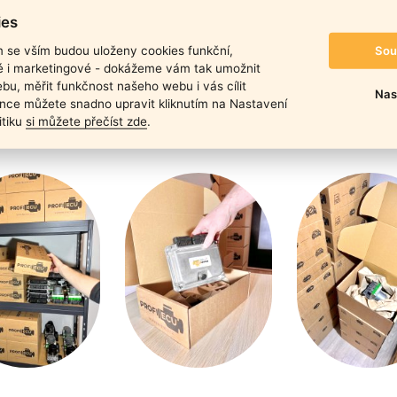
duktu
ies
Sou
m se vším budou uloženy cookies funkční,
ké i marketingové - dokážeme vám tak umožnit
bu, měřit funkčnost našeho webu i vás cílit
Nas
nce můžete snadno upravit kliknutím na Nastavení
itiku
si můžete přečíst zde
.