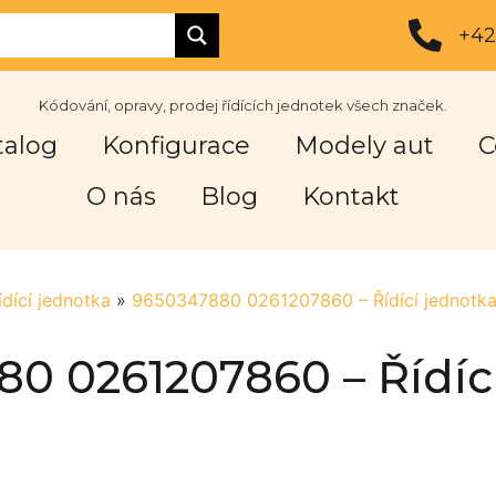
+42
Kódování, opravy, prodej řídících jednotek všech značek.
talog
Konfigurace
Modely aut
C
O nás
Blog
Kontakt
ídící jednotka
»
9650347880 0261207860 – Řídící jednotk
0 0261207860 – Řídíc