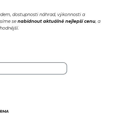
adem, dostupnosti náhrad, výkonnosti a
usíme se
nabídnout
aktuálně
nejlepší cenu
, a
ýhodnější.
ARMA