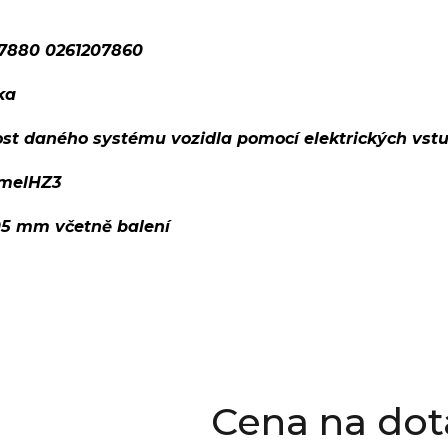
7880 0261207860
ka
ost daného systému vozidla pomocí elektrických vst
melHZ3
05 mm včetně balení
Cena na dot