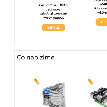
otka
jed
Typ produktu:
Řídící
označení:
Skladové
jednotka
snY3FX
mLQgG
Skladové označení:
ifdYRhMkb2xk
AIL
DE
DETAIL
Co nabízíme