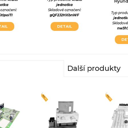
Hyunda
notka
jednotka
 označení:
Skladové označení:
Typ prod
tIpoITI
gQF2J2HXbnWF
jednotk
Skladové
TAIL
DETAIL
nw3h7
DE
Další produkty