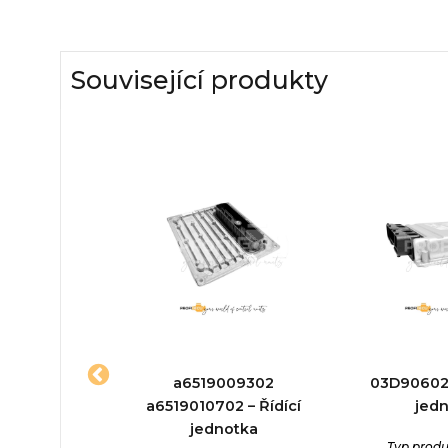
Související produkty
10140023a –
a6519009302
03D906023
jednotka
a6519010702 – Řídící
jed
jednotka
ktu:
Řídící
Typ produ