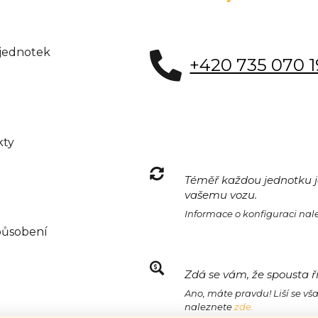
 jednotek
+420 735 070 
kty
Téměř každou jednotku je
vašemu vozu.
Informace o konfiguraci na
působení
Zdá se vám, že spousta ř
Ano, máte pravdu! Liší se vš
naleznete
zde.