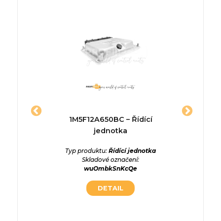
1959 –
1M5F12A650BC – Řídící
9806
a
jednotka
28381996
Řídí
ednotka
Typ produktu:
Řídící jednotka
CFBx82p
Skladové označení:
Typ p
wuOmbkSnKcQe
Skladové
DETAIL