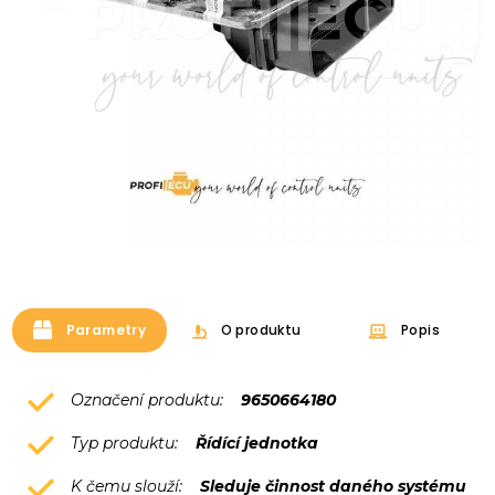
Parametry
O produktu
Popis
Označení produktu:
9650664180
Typ produktu:
Řídící jednotka
K čemu slouží:
Sleduje činnost daného systému