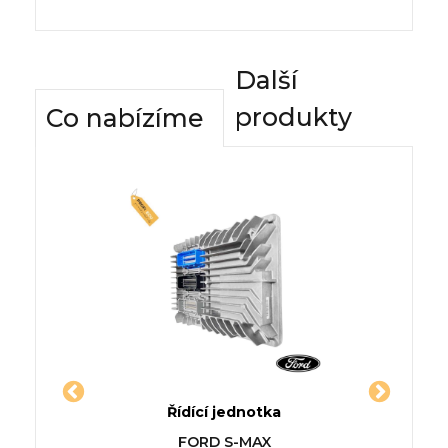
Další
produkty
Co nabízíme
dnotky
Řídící jednotka
Komfor
R (XJ)
Jednotka VOLVO V70 Mk II
Řídící
RAGE
FORD S-MAX
S
(285)
1500 