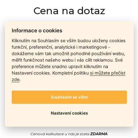
Cena na dotaz
Informace o cookies
Ceny závisí na množství kusů skladem, dostupnosti náhrad,
výkonnosti a atypičnosti daného modelu. Pokusíme se
Kliknutím na Souhlasím se vším budou uloženy cookies
nabídnout
aktuálně
nejlepší cenu
, a Vy si vyberete, co je pro
funkční, preferenční, analytické i marketingové -
Vás nejvýhodnější.
dokážeme vám tak umožnit pohodlné používání webu,
měřit funkčnost našeho webu i vás cílit reklamou. Své
preference můžete snadno upravit kliknutím na
Nastavení cookies. Kompletní politiku
si můžete přečíst
Telefon / Email
zde
.
Souhlasím se vším
Nastavení cookies
Odeslat
Cenová kalkulace u nás je zcela
ZDARMA