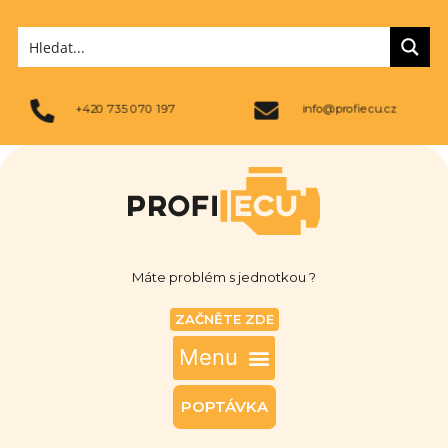
+420 735 070 197
info@profiecu.cz
Máte problém s jednotkou ?
ZAČNĚTE ZDE
POPTÁVKA