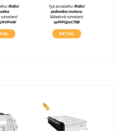
PEUGEOT 
uktu:
Řídící
Typ produktu:
Řídící
DUCATO
notka
jednotka motoru
 označení:
Skladové označení:
Typ prod
RjHVPnW
syPlPQsvC7tB
jednot
Skladové
TAIL
DETAIL
digRj
DE