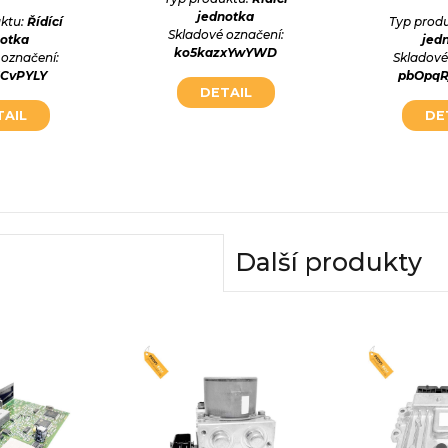
jednotka
ktu:
Řídící
Typ prod
Skladové označení:
notka
jed
ko5kazxYwYWD
 označení:
Skladové
XCvPYLY
pbOpq
DETAIL
TAIL
DE
Další produkty