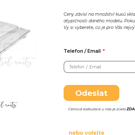
Ceny závisí na množství kusů skl
atypičnosti daného modelu. Pok
Vy si vyberete, co je pro Vás nejv
Telefon / Email
Odeslat
Cenová kalkulace u nás je zcela
ZD
nebo volejte