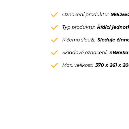
Označení produktu:
965255
Typ produktu:
Řídící jednot
K čemu slouží:
Sleduje činn
Skladové označení:
nBBeka
Max. velikost:
370 x 261 x 2