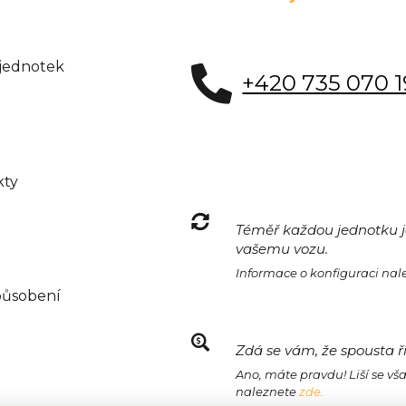
 jednotek
+420 735 070 
kty
Téměř každou jednotku je
vašemu vozu.
Informace o konfiguraci na
působení
Zdá se vám, že spousta ř
Ano, máte pravdu! Liší se vš
naleznete
zde.