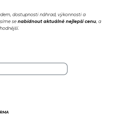
adem, dostupnosti náhrad, výkonnosti a
usíme se
nabídnout
aktuálně
nejlepší cenu
, a
ýhodnější.
ARMA