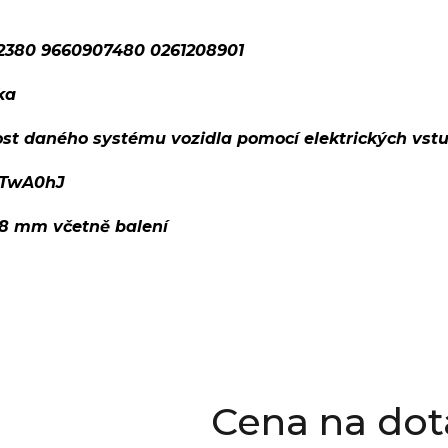
2380 9660907480 0261208901
ka
ost daného systému vozidla pomocí elektrických vst
TwA0hJ
08 mm včetně balení
Cena na dot