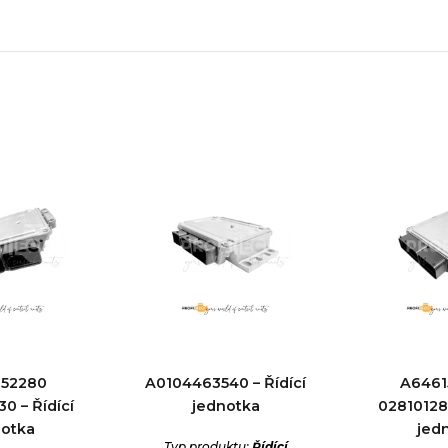
152280
A0104463540 – Řídící
A6461
0 – Řídící
jednotka
028101282
notka
jed
Typ produktu:
Řídící