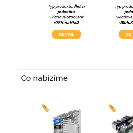
ktu:
Řídící
Typ produktu:
Řídící
Typ produ
otka
jednotka
jed
označení:
Skladové označení:
Skladové
vZ90Kp
v7FHijprNks3
dEb1p
AIL
DETAIL
DE
Co nabízíme