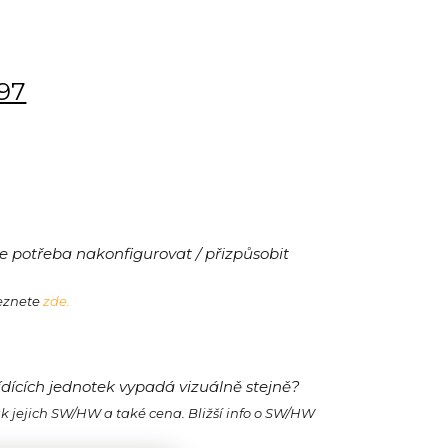
197
 potřeba nakonfigurovat / přizpůsobit
leznete
zde.
ídících jednotek vypadá vizuálně stejně?
ak jejich SW/HW a také cena. Bližší info o SW/HW