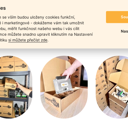
duktu
ies
Sou
m se vším budou uloženy cookies funkční,
ké i marketingové - dokážeme vám tak umožnit
bu, měřit funkčnost našeho webu i vás cílit
Nas
nce můžete snadno upravit kliknutím na Nastavení
itiku
si můžete přečíst zde
.