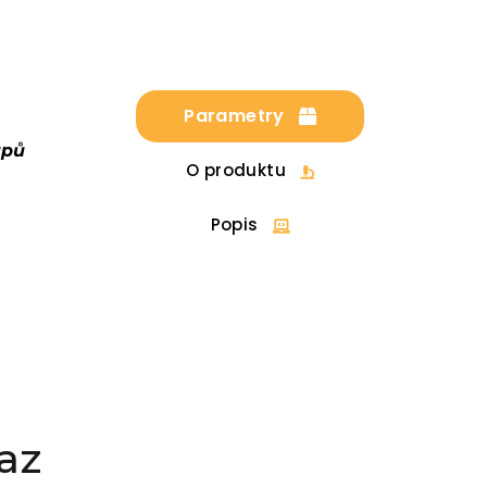
Parametry
upů
O produktu
Popis
az