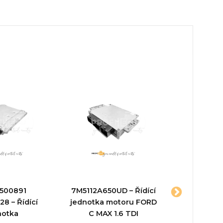
500891
7M5112A650UD – Řídící
9665
8 – Řídící
jednotka motoru FORD
966125698
notka
C MAX 1.6 TDI
jednot