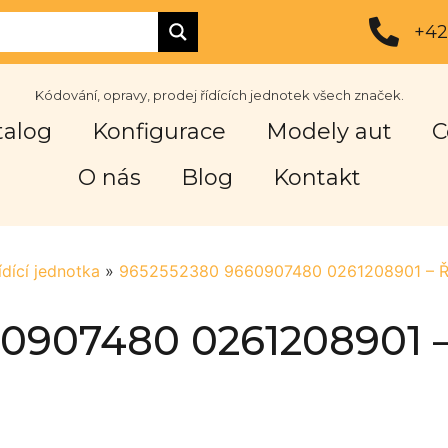
+42
Kódování, opravy, prodej řídících jednotek všech značek.
talog
Konfigurace
Modely aut
C
O nás
Blog
Kontakt
ídící jednotka
»
9652552380 9660907480 0261208901 – Říd
0907480 0261208901 – 