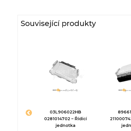
Související produkty
589ft
03L906022HB
8966
te – Řídící
0281014702 – Řídící
211000743
otka
jednotka
jed