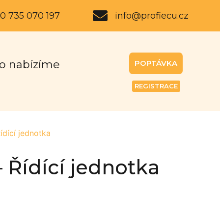
0 735 070 197
info@profiecu.cz
o nabízíme
POPTÁVKA
REGISTRACE
ící jednotka
Řídící jednotka