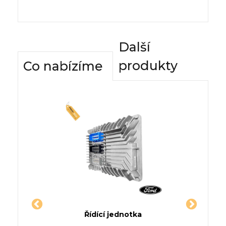
Další
produkty
Co nabízíme
dnotky
Řídící jednotka
Komfor
SS SUV
Jednotka FORD RANGER SUV
Řídí