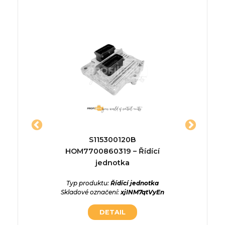
dící
S115300120B
135037
HOM7700860319 – Řídící
Typ p
jednotka
Skladové
ednotka
T4eGREW
Typ produktu:
Řídící jednotka
Skladové označení:
xjINM7qtVyEn
DETAIL