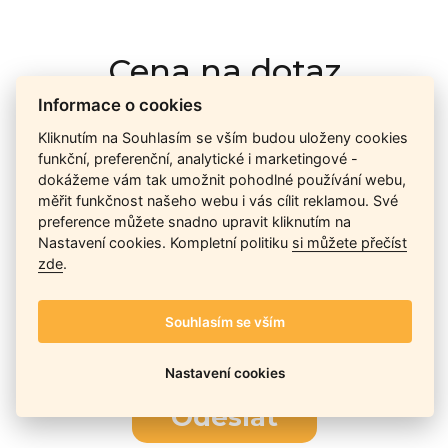
Cena na dotaz
Informace o cookies
Kliknutím na Souhlasím se vším budou uloženy cookies
Ceny závisí na množství kusů skladem, dostupnosti náhrad,
funkční, preferenční, analytické i marketingové -
výkonnosti a atypičnosti daného modelu. Pokusíme se
dokážeme vám tak umožnit pohodlné používání webu,
nabídnout
aktuálně
nejlepší cenu
, a Vy si vyberete, co je pro
měřit funkčnost našeho webu i vás cílit reklamou. Své
Vás nejvýhodnější.
preference můžete snadno upravit kliknutím na
Nastavení cookies. Kompletní politiku
si můžete přečíst
zde
.
Telefon / Email
Souhlasím se vším
Nastavení cookies
Odeslat