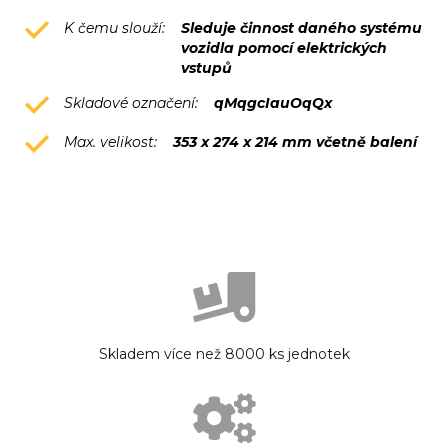
K čemu slouží:
Sleduje činnost daného systému
vozidla pomocí elektrických
vstupů
Skladové označení:
qMqgcIauOqQx
Max. velikost:
353 x 274 x 214 mm včetně balení
Skladem více než 8000 ks jednotek