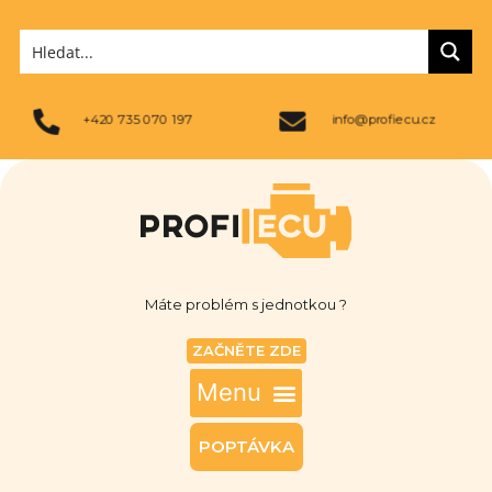
+420 735 070 197
info@profiecu.cz
Máte problém s jednotkou ?
ZAČNĚTE ZDE
POPTÁVKA