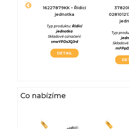
6021HF
16227879KK – Řídící
37820
8 – Řídící
jednotka
028101213
otka
jed
Typ produktu:
Řídící
jednotka
ktu:
Řídící
Typ produ
Skladové označení:
otka
jed
vnwYPDsJQJrd
označení:
Skladové
HfcUlT
mFPpD
DETAIL
AIL
DE
Co nabízíme