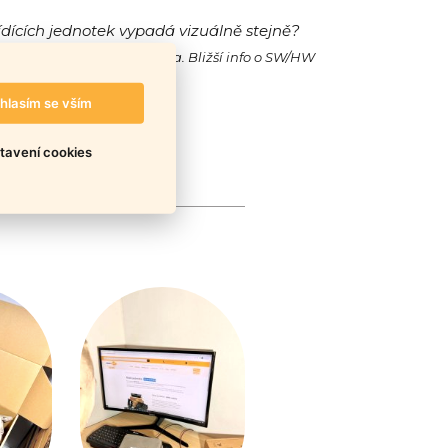
ídících jednotek vypadá vizuálně stejně?
ak jejich SW/HW a také cena. Bližší info o SW/HW
hlasím se vším
tavení cookies