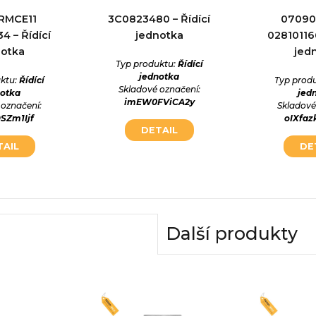
RMCE11
3C0823480 – Řídící
07090
4 – Řídící
jednotka
028101166
notka
jed
Typ produktu:
Řídící
jednotka
ktu:
Řídící
Typ prod
Skladové označení:
notka
jed
imEW0FViCA2y
 označení:
Skladové
SZm1Ijf
oIXfa
DETAIL
TAIL
DE
Další produkty