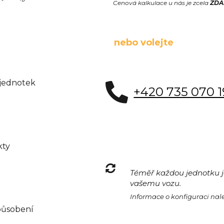
Cenová kalkulace u nás je zcela
ZD
nebo volejte
 jednotek
+420 735 070 
kty
Téměř každou jednotku je
vašemu vozu.
Informace o konfiguraci na
působení