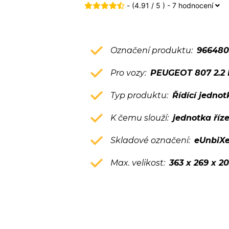
- (4.91 / 5 ) - 7 hodnocení
Označení produktu:
966480
Pro vozy:
PEUGEOT 807 2.2 H
Typ produktu:
Řídící jedno
K čemu slouží:
jednotka říz
Skladové označení:
eUnbiX
Max. velikost:
363 x 269 x 2