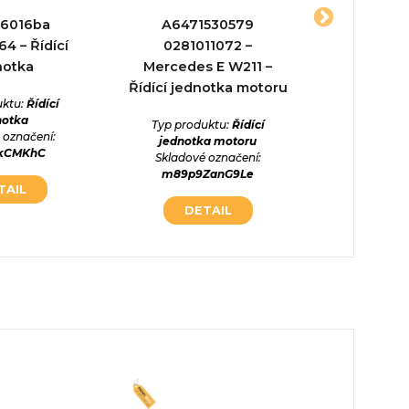
6016ba
A6471530579
P046065
4 – Řídící
0281011072 –
Řídící
notka
Mercedes E W211 –
Typ prod
Řídící jednotka motoru
jed
uktu:
Řídící
Skladové
notka
Typ produktu:
Řídící
cs0Aq
 označení:
jednotka motoru
zkCMKhC
Skladové označení:
DE
m89p9ZanG9Le
TAIL
DETAIL