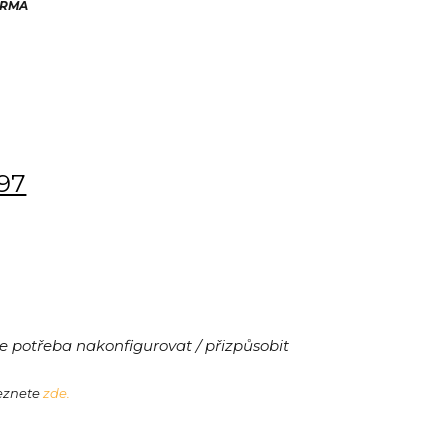
ARMA
197
 potřeba nakonfigurovat / přizpůsobit
leznete
zde.