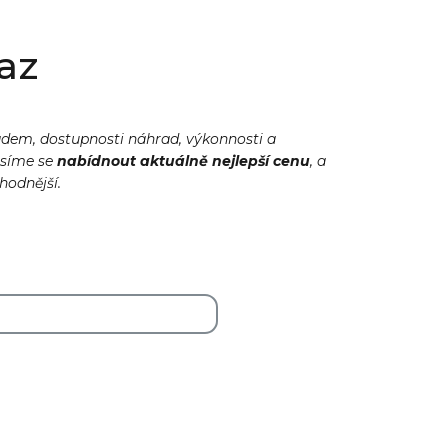
az
adem, dostupnosti náhrad, výkonnosti a
usíme se
nabídnout
aktuálně
nejlepší cenu
, a
ýhodnější.