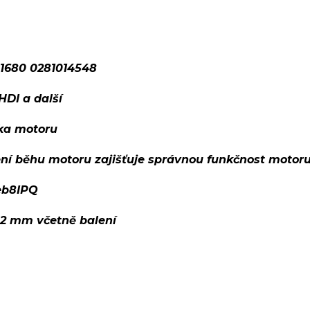
1680 0281014548
DI a další
tka motoru
ení běhu motoru zajišťuje správnou funkčnost motor
eb8IPQ
02 mm včetně balení