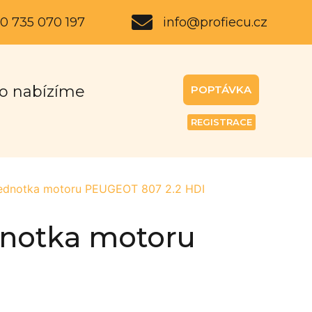
0 735 070 197
info@profiecu.cz
o nabízíme
POPTÁVKA
REGISTRACE
jednotka motoru PEUGEOT 807 2.2 HDI
dnotka motoru