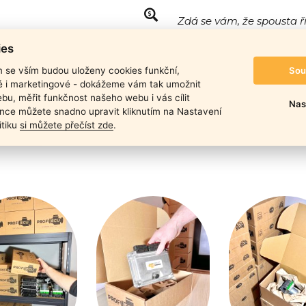
Zdá se vám, že spousta ř
Ano, máte pravdu! Liší se vš
ies
naleznete
zde.
duktu
Sou
m se vším budou uloženy cookies funkční,
ké i marketingové - dokážeme vám tak umožnit
bu, měřit funkčnost našeho webu i vás cílit
Nas
nce můžete snadno upravit kliknutím na Nastavení
itiku
si můžete přečíst zde
.