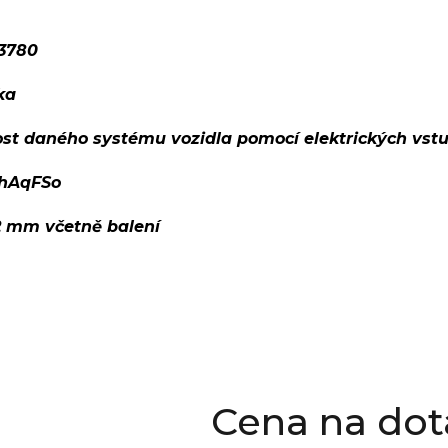
3780
ka
ost daného systému vozidla pomocí elektrických vst
hAqFSo
12 mm včetně balení
Cena na dot