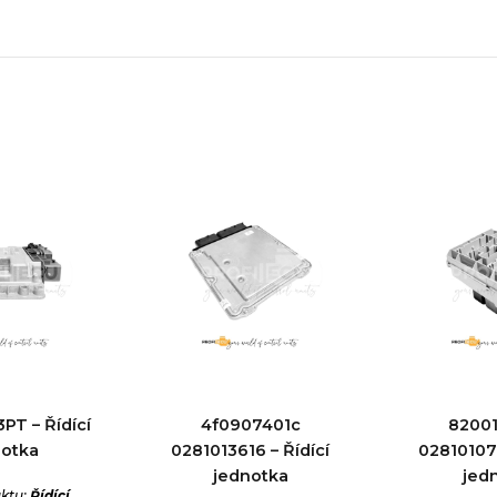
PT – Řídící
4f0907401c
8200
notka
0281013616 – Řídící
028101076
jednotka
jed
ktu:
Řídící