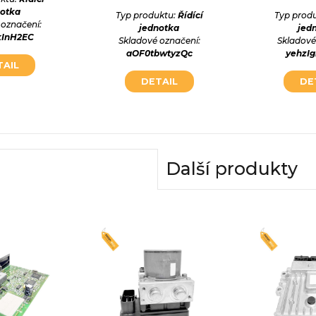
notka
Typ produktu:
Řídící
Typ prod
 označení:
jednotka
jed
kInH2EC
Skladové označení:
Skladové
aOF0tbwtyzQc
yehzI
TAIL
DETAIL
DE
Další produkty