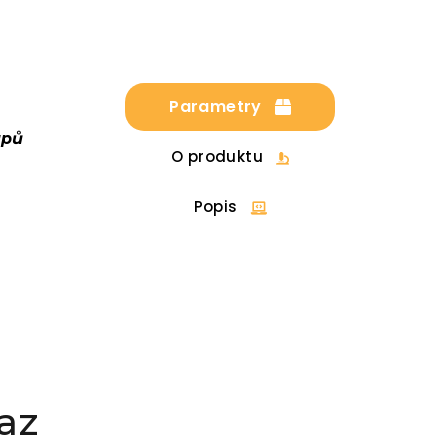
Parametry
upů
O produktu
Popis
az