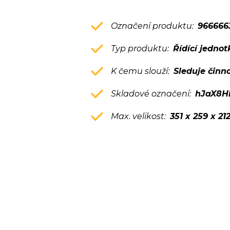
Označení produktu:
966666
Typ produktu:
Řídící jednot
K čemu slouží:
Sleduje činn
Skladové označení:
hJaX8H
Max. velikost:
351 x 259 x 2