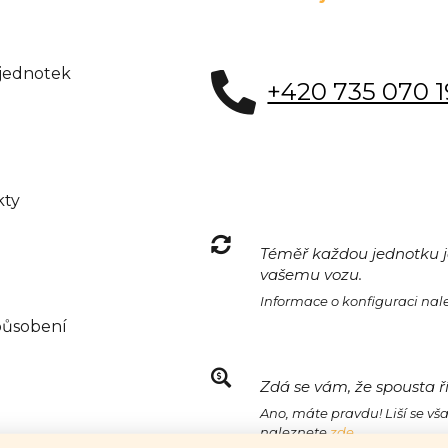
 jednotek
+420 735 070 
kty
Téměř každou jednotku je
vašemu vozu.
Informace o konfiguraci na
působení
Zdá se vám, že spousta ř
Ano, máte pravdu! Liší se vš
naleznete
zde.