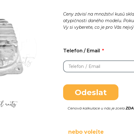
Ceny závisí na množství kusů skl
atypičnosti daného modelu. Pok
Vy si vyberete, co je pro Vás nejv
Telefon / Email
Odeslat
Cenová kalkulace u nás je zcela
ZD
nebo volejte