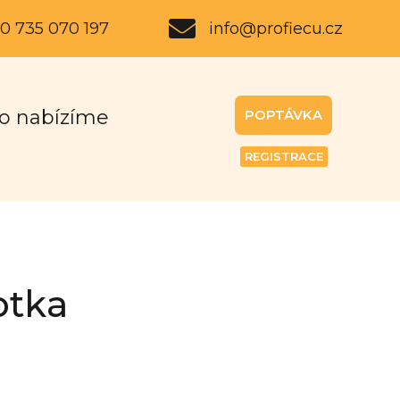
0 735 070 197
info@profiecu.cz
o nabízíme
POPTÁVKA
REGISTRACE
otka