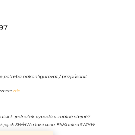
197
 potřeba nakonfigurovat / přizpůsobit
leznete
zde.
ídících jednotek vypadá vizuálně stejně?
ak jejich SW/HW a také cena. Bližší info o SW/HW