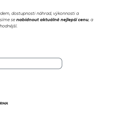
adem, dostupnosti náhrad, výkonnosti a
usíme se
nabídnout
aktuálně
nejlepší cenu
, a
ýhodnější.
ARMA