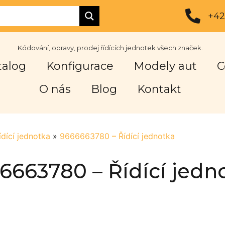
+42
Kódování, opravy, prodej řídících jednotek všech značek.
talog
Konfigurace
Modely aut
C
O nás
Blog
Kontakt
ídící jednotka
»
9666663780 – Řídící jednotka
6663780 – Řídící jedn