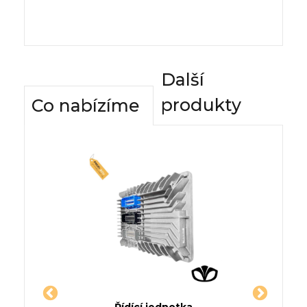
Další
produkty
Co nabízíme
dnotky
Řídící jednotka
Komfor