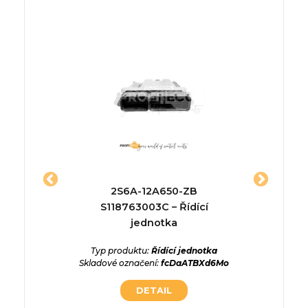
jednotka
2S6A-12A650-ZB
5ws40
S118763003C – Řídící
Řídí
ednotka
jednotka
PEU
zrwqJaOu
Typ produktu:
Řídící jednotka
Typ p
Skladové označení:
fcDaATBXd6Mo
Skladové
DETAIL