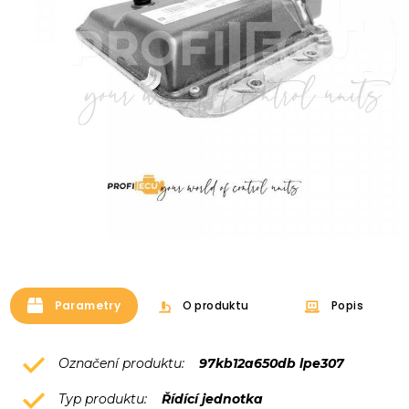
Parametry
O produktu
Popis
Označení produktu:
97kb12a650db lpe307
Typ produktu:
Řídící jednotka