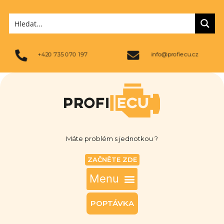
+420 735 070 197
info@profiecu.cz
Máte problém s jednotkou ?
ZAČNĚTE ZDE
POPTÁVKA