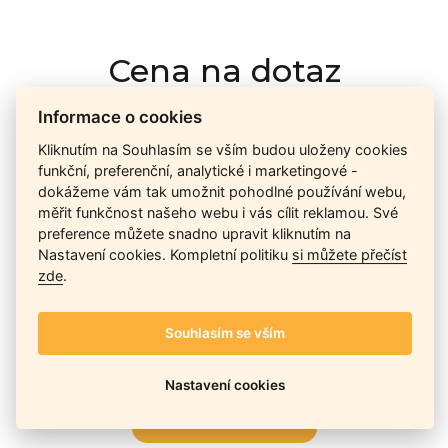
Cena na dotaz
Informace o cookies
Ceny závisí na množství kusů skladem, dostupnosti náhrad,
Kliknutím na Souhlasím se vším budou uloženy cookies
výkonnosti a atypičnosti daného modelu. Pokusíme se
funkční, preferenční, analytické i marketingové -
nabídnout
aktuálně
nejlepší cenu
, a Vy si vyberete, co je pro
dokážeme vám tak umožnit pohodlné používání webu,
Vás nejvýhodnější.
měřit funkčnost našeho webu i vás cílit reklamou. Své
preference můžete snadno upravit kliknutím na
Nastavení cookies. Kompletní politiku
si můžete přečíst
zde
.
Telefon / Email
Souhlasím se vším
Nastavení cookies
Odeslat