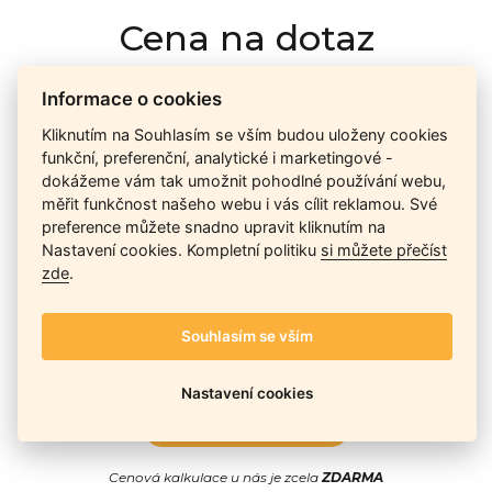
Cena na dotaz
Informace o cookies
Ceny závisí na množství kusů skladem, dostupnosti náhrad,
Kliknutím na Souhlasím se vším budou uloženy cookies
výkonnosti a atypičnosti daného modelu. Pokusíme se
funkční, preferenční, analytické i marketingové -
nabídnout
aktuálně
nejlepší cenu
, a Vy si vyberete, co je pro
dokážeme vám tak umožnit pohodlné používání webu,
Vás nejvýhodnější.
měřit funkčnost našeho webu i vás cílit reklamou. Své
preference můžete snadno upravit kliknutím na
Nastavení cookies. Kompletní politiku
si můžete přečíst
Telefon / Email
zde
.
Souhlasím se vším
Nastavení cookies
Odeslat
Cenová kalkulace u nás je zcela
ZDARMA