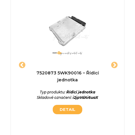
3780 –
7520873 5WK90016 – Řídící
44635
otoru
jednotka
er 2.2
Typ produktu:
Řídící jednotka
Typ p
Skladové označení:
i2jpVdAi6uaX
Skladové 
ednotka
DETAIL
lYmo6lT