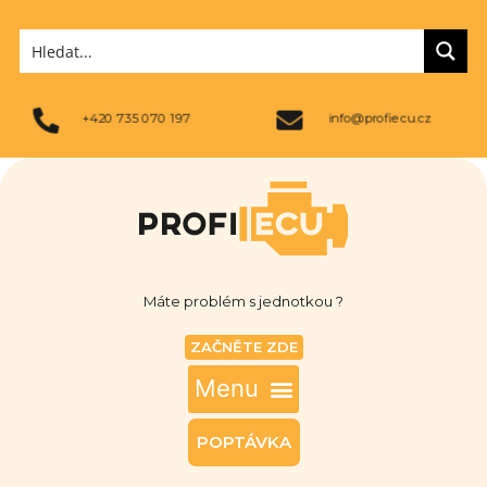
+420 735 070 197
info@profiecu.cz
Máte problém s jednotkou ?
ZAČNĚTE ZDE
POPTÁVKA