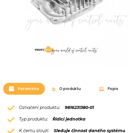
Parametry
O produktu
Popis
Označení produktu:
9816231380-01
Typ produktu:
Řídící jednotka
K čemu slouží:
Sleduje činnost daného systému