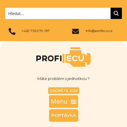
+420 735 070 197
info@profiecu.cz
Máte problém s jednotkou ?
ZAČNĚTE ZDE
POPTÁVKA