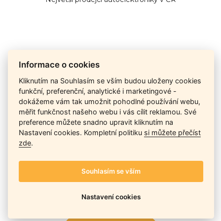
Cena na dotaz
Informace o cookies
Kliknutím na Souhlasím se vším budou uloženy cookies
funkční, preferenční, analytické i marketingové -
Ceny závisí na množství kusů skladem, dostupnosti náhrad,
dokážeme vám tak umožnit pohodlné používání webu,
výkonnosti a atypičnosti daného modelu. Pokusíme se
měřit funkčnost našeho webu i vás cílit reklamou. Své
nabídnout
aktuálně
nejlepší cenu
, a Vy si vyberete, co je pro
preference můžete snadno upravit kliknutím na
Vás nejvýhodnější.
Nastavení cookies. Kompletní politiku
si můžete přečíst
zde
.
Telefon / Email
Souhlasím se vším
Nastavení cookies