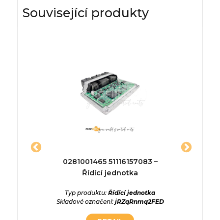
Související produkty
 Řídící
0281001465 51116157083 –
02810
Řídící jednotka
ednotka
Typ produktu:
Řídící jednotka
Typ p
bMPmaJR
Skladové označení:
jRZqRnmq2FED
Skladové