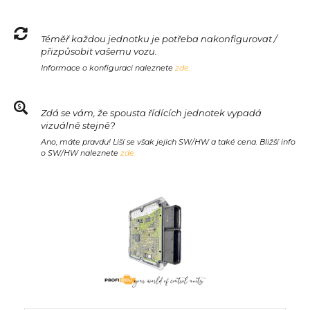
Téměř každou jednotku je potřeba nakonfigurovat /
přizpůsobit vašemu vozu.
Informace o konfiguraci naleznete
zde.
Zdá se vám, že spousta řídících jednotek vypadá
vizuálně stejně?
Ano, máte pravdu! Liší se však jejich SW/HW a také cena. Bližší info
o SW/HW naleznete
zde.