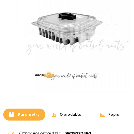
Parametry
O produktu
Popis
Označení produktu:
9829237580