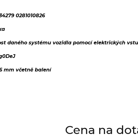
34279 0281010826
ka
ost daného systému vozidla pomocí elektrických vst
rg0DeJ
96 mm včetně balení
Cena na dot