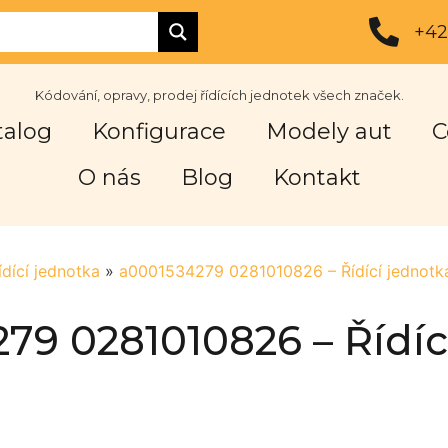
+42
Kódování, opravy, prodej řídících jednotek všech značek.
talog
Konfigurace
Modely aut
C
O nás
Blog
Kontakt
ídící jednotka
»
a0001534279 0281010826 – Řídící jednotk
79 0281010826 – Řídíc