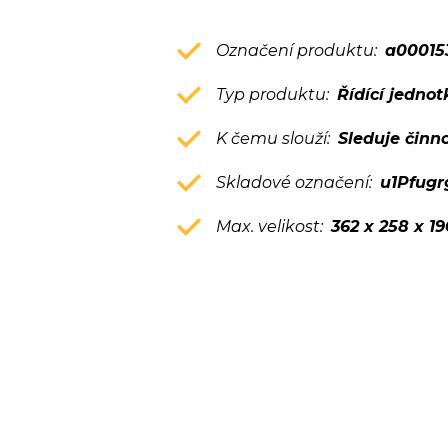
Označení produktu:
a00015
Typ produktu:
Řídící jednot
K čemu slouží:
Sleduje činn
Skladové označení:
u1Pfug
Max. velikost:
362 x 258 x 1