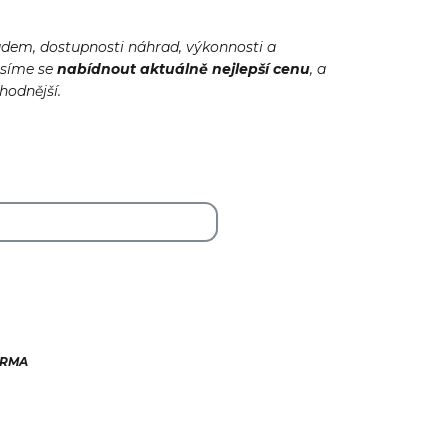
adem, dostupnosti náhrad, výkonnosti a
usíme se
nabídnout
aktuálně
nejlepší cenu
, a
ýhodnější.
ARMA