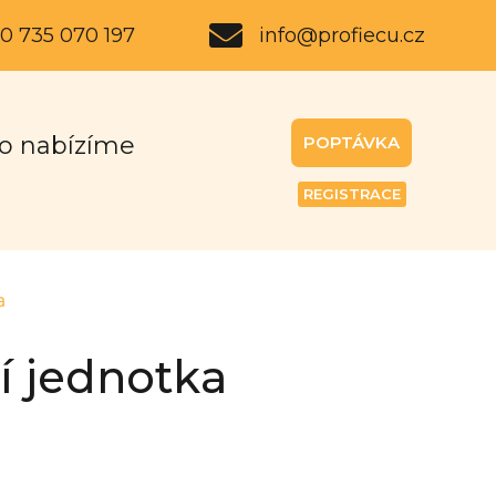
0 735 070 197
info@profiecu.cz
o nabízíme
POPTÁVKA
REGISTRACE
a
í jednotka