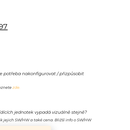
197
 potřeba nakonfigurovat / přizpůsobit
leznete
zde.
ídících jednotek vypadá vizuálně stejně?
ak jejich SW/HW a také cena. Bližší info o SW/HW