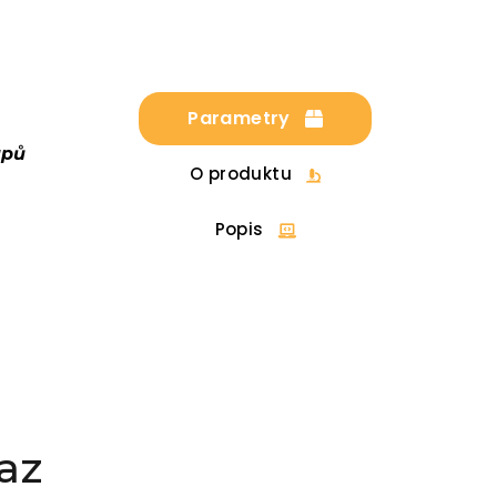
Parametry
upů
O produktu
Popis
az