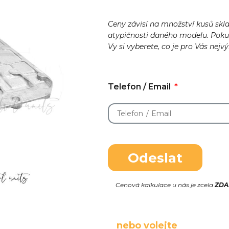
Ceny závisí na množství kusů skl
atypičnosti daného modelu. Pok
Vy si vyberete, co je pro Vás nejv
Telefon / Email
Odeslat
Cenová kalkulace u nás je zcela
ZD
nebo volejte