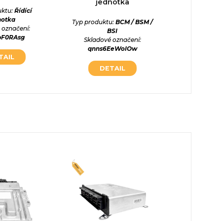
jednotka
jed
uktu:
Řídící
Skladové
notka
Typ produktu:
BCM / BSM /
z7wRu
 označení:
BSI
bF0RAsg
Skladové označení:
DE
qnns6EeWoIOw
TAIL
DETAIL