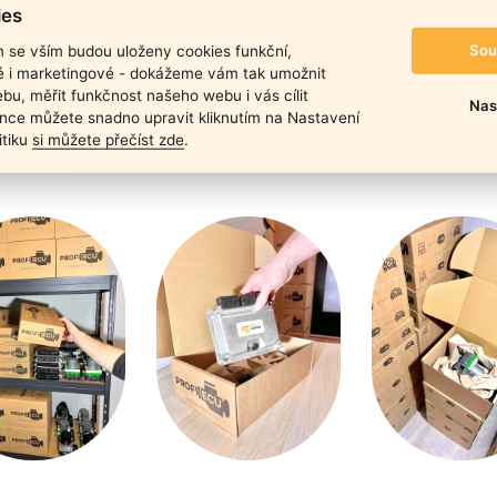
duktu
ies
Sou
m se vším budou uloženy cookies funkční,
ké i marketingové - dokážeme vám tak umožnit
bu, měřit funkčnost našeho webu i vás cílit
Nas
nce můžete snadno upravit kliknutím na Nastavení
itiku
si můžete přečíst zde
.