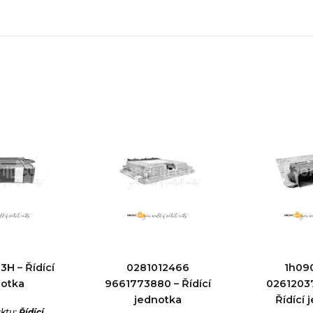
H – Řídící
0281012466
1h09
notka
9661773880 – Řídící
0261203
jednotka
Řídící 
ktu:
Řídící