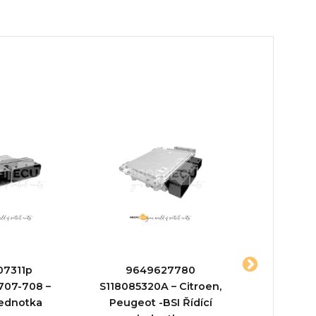
07311p
9649627780
96bp12a65
707-708 –
S118085320A – Citroen,
jed
jednotka
Peugeot -BSI Řídící
Typ prod