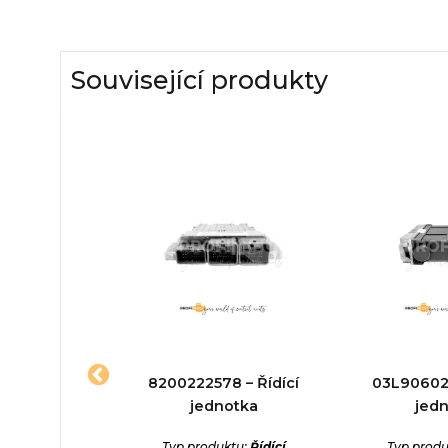
Související produkty
454832
8200222578 – Řídící
03L906023
1 – Řídící
jednotka
jed
otka
Typ produktu:
Řídící
Typ produ