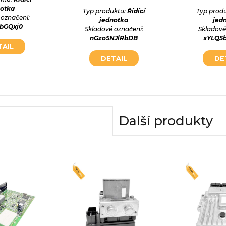
notka
Typ produktu:
Řídící
Typ prod
 označení:
jednotka
jed
NbGQxj0
Skladové označení:
Skladové
nGzo5NJlRbDB
xYLQ5
TAIL
DETAIL
DE
Další produkty