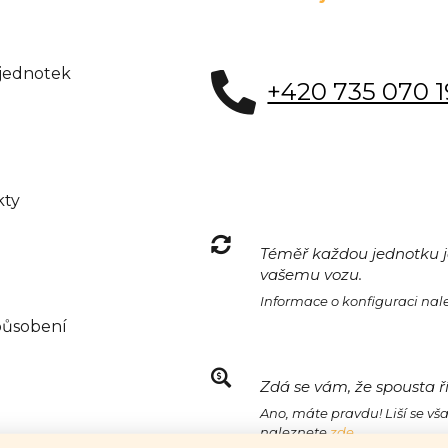
 jednotek
+420 735 070 
kty
Téměř každou jednotku je
vašemu vozu.
Informace o konfiguraci na
působení
Zdá se vám, že spousta ř
Ano, máte pravdu! Liší se vš
naleznete
zde.