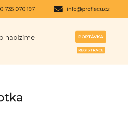
0 735 070 197
info@profiecu.cz
o nabízíme
POPTÁVKA
REGISTRACE
otka