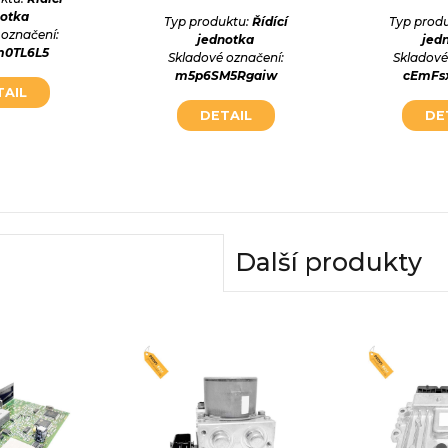
notka
Typ produktu:
Řídící
Typ prod
 označení:
jednotka
jed
m0TL6L5
Skladové označení:
Skladové
m5p6SM5Rgaiw
cEmFs
TAIL
DETAIL
DE
Další produkty