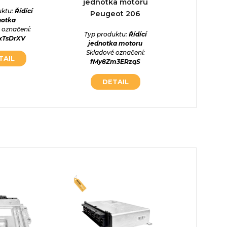
jednotka motoru
uktu:
Řídící
Typ prod
Peugeot 206
notka
jed
 označení:
Skladové
Typ produktu:
Řídící
xTsDrXV
sEL2H
jednotka motoru
Skladové označení:
TAIL
DE
fMy8Zm3ERzqS
DETAIL