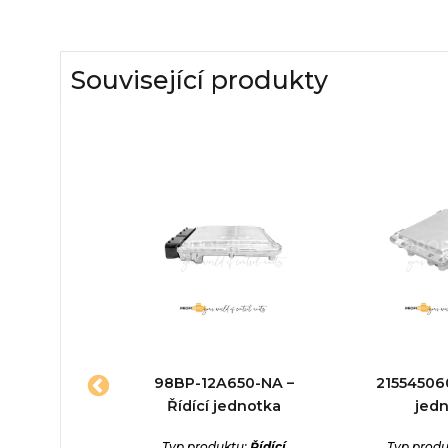
Související produkty
A650-FC
98BP-12A650-NA –
215545060
C – Řídící
Řídící jednotka
jed
otka
Typ produktu:
Řídící
Typ produ