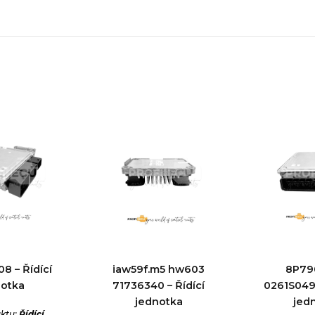
8 – Řídící
iaw59f.m5 hw603
8P79
notka
71736340 – Řídící
0261S0494
jednotka
jed
ktu:
Řídící