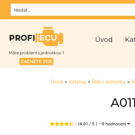
Úvod
Ka
Máte problém s jednotkou ?
ZAČNĚTE ZDE
Úvod
»
Katalog
»
Řídící jednotky
»
Ř
A01
- (4.91 / 5 ) - 9 hodnocení