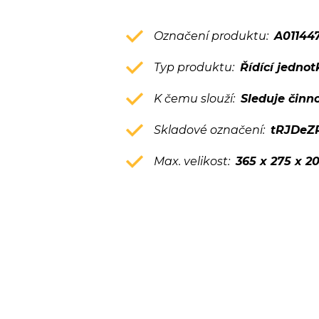
Označení produktu:
A01144
Typ produktu:
Řídící jednot
K čemu slouží:
Sleduje činn
Skladové označení:
tRJDeZ
Max. velikost:
365 x 275 x 2