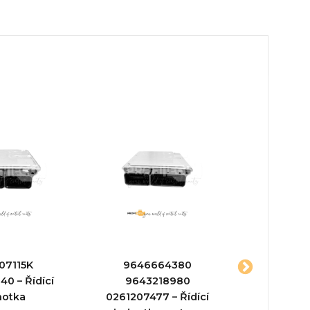
07115K
9646664380
3910
0 – Řídící
9643218980
02810131
notka
0261207477 – Řídící
jed