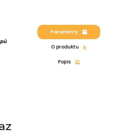
Parametry
upů
O produktu
Popis
az