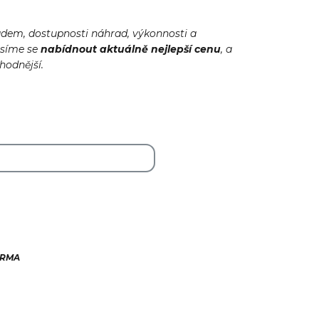
adem, dostupnosti náhrad, výkonnosti a
usíme se
nabídnout
aktuálně
nejlepší cenu
, a
ýhodnější.
ARMA