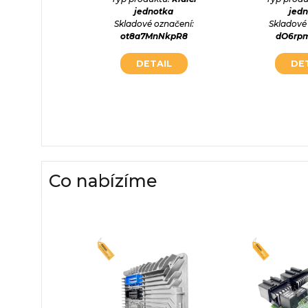
jednotka
jed
ktu:
Řídící
Skladové označení:
Skladové
otka
ot8a7MnNkpR8
dO6rp
označení:
yTD1yb
DETAIL
DE
AIL
Co nabízíme