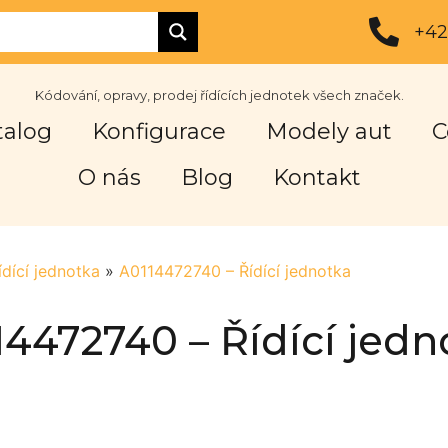
+42
Kódování, opravy, prodej řídících jednotek všech značek.
talog
Konfigurace
Modely aut
C
O nás
Blog
Kontakt
ídící jednotka
»
A0114472740 – Řídící jednotka
14472740 – Řídící jedn