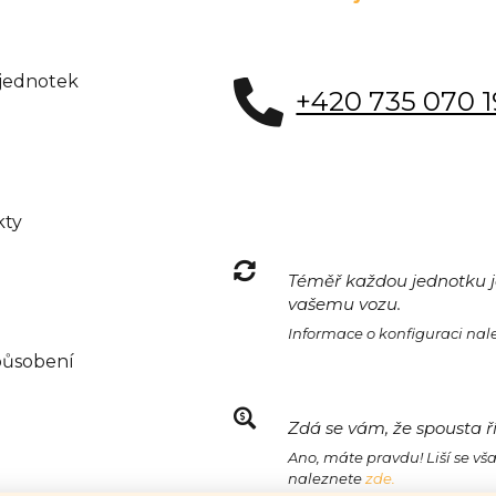
 jednotek
+420 735 070 
kty
Téměř každou jednotku je
vašemu vozu.
Informace o konfiguraci na
působení
Zdá se vám, že spousta ř
Ano, máte pravdu! Liší se vš
naleznete
zde.