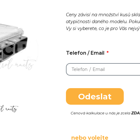
Ceny závisí na množství kusů skl
atypičnosti daného modelu. Pok
Vy si vyberete, co je pro Vás nejv
Telefon / Email
Odeslat
Cenová kalkulace u nás je zcela
ZD
nebo volejte