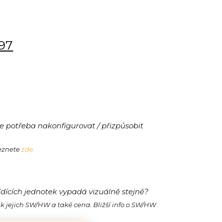
197
 potřeba nakonfigurovat / přizpůsobit
leznete
zde.
ídících jednotek vypadá vizuálně stejně?
ak jejich SW/HW a také cena. Bližší info o SW/HW