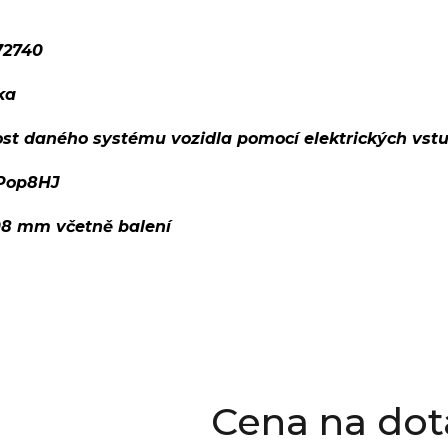
72740
ka
ost daného systému vozidla pomocí elektrických vst
Pop8HJ
08 mm včetně balení
Cena na dot