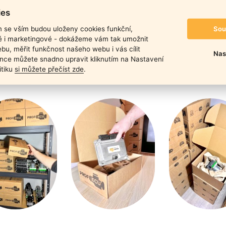
duktu
ies
Sou
m se vším budou uloženy cookies funkční,
ké i marketingové - dokážeme vám tak umožnit
bu, měřit funkčnost našeho webu i vás cílit
Nas
nce můžete snadno upravit kliknutím na Nastavení
itiku
si můžete přečíst zde
.