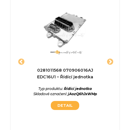
04396 –
0281011568 070906016AJ
33920
a
EDC16U1 – Řídící jednotka
33920-6
ednotka
Typ produktu:
Řídící jednotka
Typ p
H04tunR
Skladové označení:
jAozQ6hJxWMp
Skladové
DETAIL