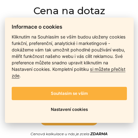
Cena na dotaz
Informace o cookies
Ceny závisí na množství kusů skladem, dostupnosti náhrad,
Kliknutím na Souhlasím se vším budou uloženy cookies
výkonnosti a atypičnosti daného modelu. Pokusíme se
funkční, preferenční, analytické i marketingové -
nabídnout
aktuálně
nejlepší cenu
, a Vy si vyberete, co je pro
dokážeme vám tak umožnit pohodlné používání webu,
Vás nejvýhodnější.
měřit funkčnost našeho webu i vás cílit reklamou. Své
preference můžete snadno upravit kliknutím na
Nastavení cookies. Kompletní politiku
si můžete přečíst
Telefon / Email
zde
.
Souhlasím se vším
Nastavení cookies
Odeslat
Cenová kalkulace u nás je zcela
ZDARMA