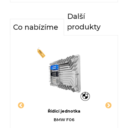
Další
produkty
Co nabízíme
dnotky
Řídící jednotka
Komfor
-CLASS
Jednotka TOYOTA YARIS /
Řídí
BMW F06
203)
VIOS limuzína (_P15_)
RENAU