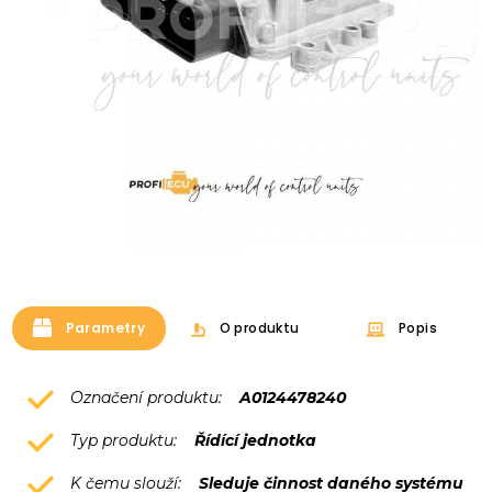
Parametry
O produktu
Popis
Označení produktu:
A0124478240
Typ produktu:
Řídící jednotka
K čemu slouží:
Sleduje činnost daného systému