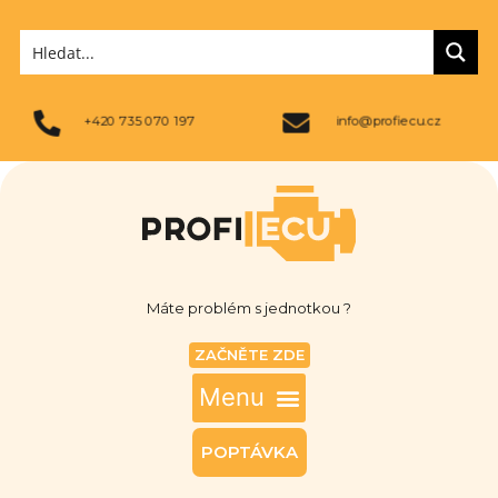
+420 735 070 197
info@profiecu.cz
Máte problém s jednotkou ?
ZAČNĚTE ZDE
POPTÁVKA