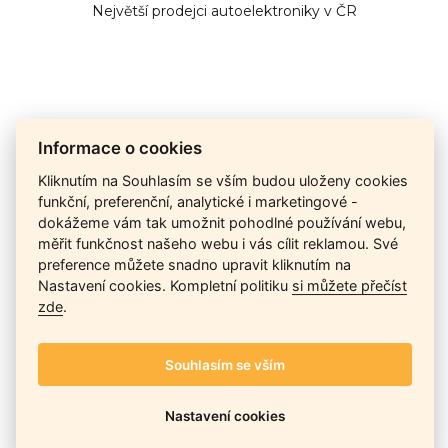
Největší prodejci autoelektroniky v ČR
Cena na dotaz
Informace o cookies
Kliknutím na Souhlasím se vším budou uloženy cookies
funkční, preferenční, analytické i marketingové -
Ceny závisí na množství kusů skladem, dostupnosti náhrad,
dokážeme vám tak umožnit pohodlné používání webu,
výkonnosti a atypičnosti daného modelu. Pokusíme se
měřit funkčnost našeho webu i vás cílit reklamou. Své
nabídnout
aktuálně
nejlepší cenu
, a Vy si vyberete, co je pro
preference můžete snadno upravit kliknutím na
Vás nejvýhodnější.
Nastavení cookies. Kompletní politiku
si můžete přečíst
zde
.
Telefon / Email
Souhlasím se vším
Nastavení cookies