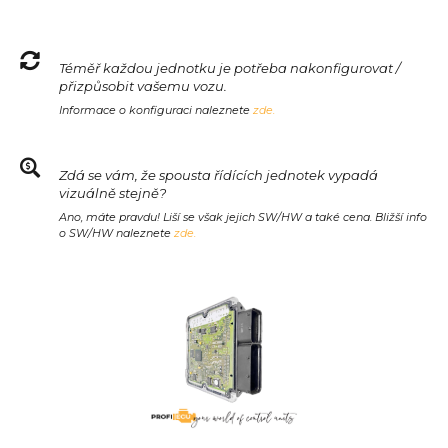
Téměř každou jednotku je potřeba nakonfigurovat /
přizpůsobit vašemu vozu.
Informace o konfiguraci naleznete
zde.
Zdá se vám, že spousta řídících jednotek vypadá
vizuálně stejně?
Ano, máte pravdu! Liší se však jejich SW/HW a také cena. Bližší info
o SW/HW naleznete
zde.