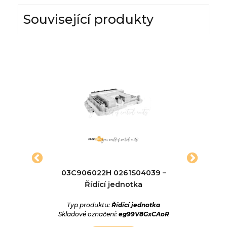
Související produkty
18018 –
03C906022H 0261S04039 –
DS7
a
Řídící jednotka
12A650-
ednotka
Typ produktu:
Řídící jednotka
Typ p
ggxZp14
Skladové označení:
eg99V8GxCAoR
Sklado