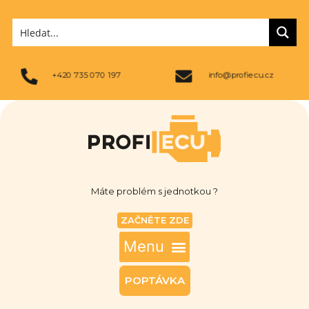
+420 735 070 197
info@profiecu.cz
Máte problém s jednotkou ?
ZAČNĚTE ZDE
POPTÁVKA