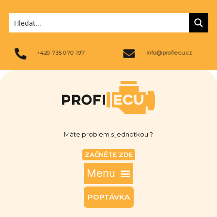
+420 735 070 197
info@profiecu.cz
Máte problém s jednotkou ?
ZAČNĚTE ZDE
POPTÁVKA