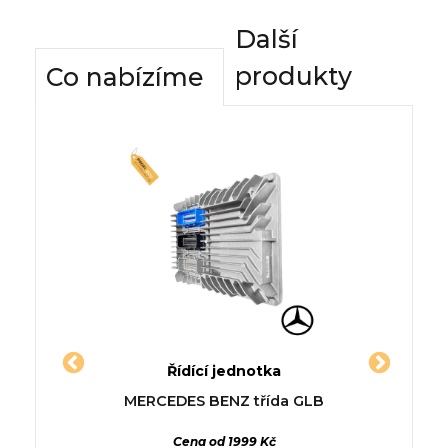
Další
produkty
Co nabízíme
dnotky
Řídící jednotka
Komfor
RA SW
Jednotka RENAULT CLIO
Řídí
NIMOG
MERCEDES BENZ třída GLB
VW V
SYMBOL I (LB_)
MERCE
Cena od 1999 Kč
0-09 až
1.6 1999-06, 73/100 1598cm3
220 d 4