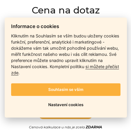
Cena na dotaz
Informace o cookies
Ceny závisí na množství kusů skladem, dostupnosti náhrad,
Kliknutím na Souhlasím se vším budou uloženy cookies
výkonnosti a atypičnosti daného modelu. Pokusíme se
funkční, preferenční, analytické i marketingové -
nabídnout
aktuálně
nejlepší cenu
, a Vy si vyberete, co je pro
dokážeme vám tak umožnit pohodlné používání webu,
Vás nejvýhodnější.
měřit funkčnost našeho webu i vás cílit reklamou. Své
preference můžete snadno upravit kliknutím na
Nastavení cookies. Kompletní politiku
si můžete přečíst
Telefon / Email
zde
.
Souhlasím se vším
Nastavení cookies
Odeslat
Cenová kalkulace u nás je zcela
ZDARMA