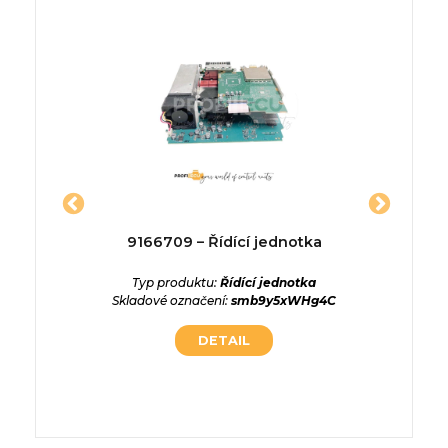
4258 –
9166709 – Řídící jednotka
39112
a
Typ produktu:
Řídící jednotka
Skladové označení:
smb9y5xWHg4C
ednotka
Typ p
crgrMUn
Skladové
DETAIL