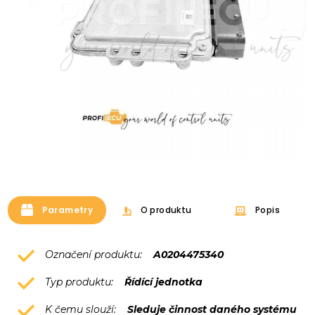
Parametry
O produktu
Popis
Označení produktu:
A0204475340
Typ produktu:
Řídící jednotka
K čemu slouží:
Sleduje činnost daného systému