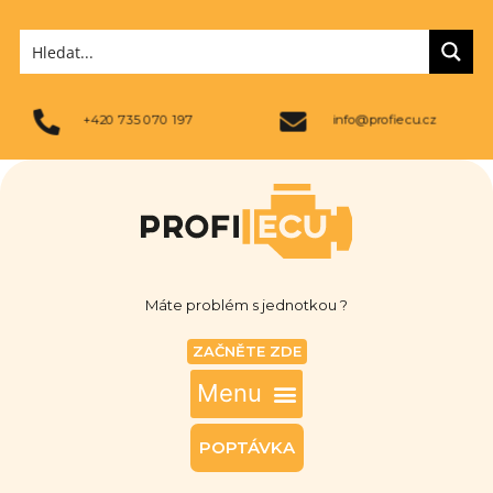
+420 735 070 197
info@profiecu.cz
Máte problém s jednotkou ?
ZAČNĚTE ZDE
POPTÁVKA