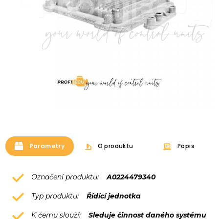
Parametry
O produktu
Popis
Označení produktu:
A0224479340
Typ produktu:
Řídící jednotka
K čemu slouží:
Sleduje činnost daného systému