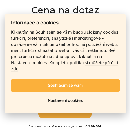
Cena na dotaz
Informace o cookies
Ceny závisí na množství kusů skladem, dostupnosti náhrad,
Kliknutím na Souhlasím se vším budou uloženy cookies
výkonnosti a atypičnosti daného modelu. Pokusíme se
funkční, preferenční, analytické i marketingové -
nabídnout
aktuálně
nejlepší cenu
, a Vy si vyberete, co je pro
dokážeme vám tak umožnit pohodlné používání webu,
Vás nejvýhodnější.
měřit funkčnost našeho webu i vás cílit reklamou. Své
preference můžete snadno upravit kliknutím na
Nastavení cookies. Kompletní politiku
si můžete přečíst
zde
.
Telefon / Email
Souhlasím se vším
Nastavení cookies
Odeslat
Cenová kalkulace u nás je zcela
ZDARMA