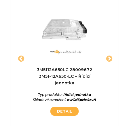
8169 –
3M5112A650LC 28009672
133545
a
3M51-12A650-LC – Řídící
Typ p
jednotka
Skladov
ednotka
s0ZM6p7
Typ produktu:
Řídící jednotka
Skladové označení:
awGd6pNv4zvN
DETAIL