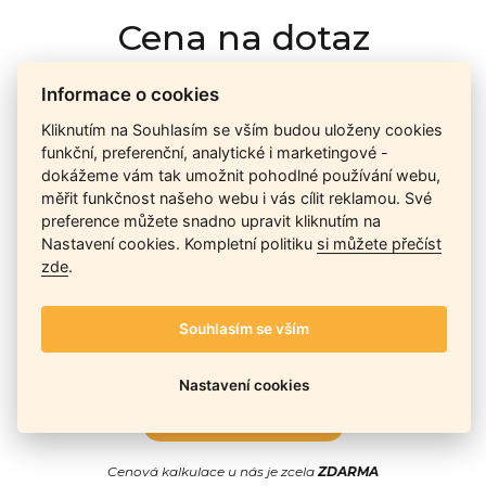
Cena na dotaz
Informace o cookies
Ceny závisí na množství kusů skladem, dostupnosti náhrad,
Kliknutím na Souhlasím se vším budou uloženy cookies
výkonnosti a atypičnosti daného modelu. Pokusíme se
funkční, preferenční, analytické i marketingové -
nabídnout
aktuálně
nejlepší cenu
, a Vy si vyberete, co je pro
dokážeme vám tak umožnit pohodlné používání webu,
Vás nejvýhodnější.
měřit funkčnost našeho webu i vás cílit reklamou. Své
preference můžete snadno upravit kliknutím na
Nastavení cookies. Kompletní politiku
si můžete přečíst
Telefon / Email
zde
.
Souhlasím se vším
Nastavení cookies
Odeslat
Cenová kalkulace u nás je zcela
ZDARMA