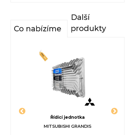
Další
produkty
Co nabízíme
dnotky
Řídící jednotka
Komfor
ANE II
Jednotka LAMBORGHINI
Řídí
ATEGO
MITSUBISHI GRANDIS
_)
GALLARDO
DODGE