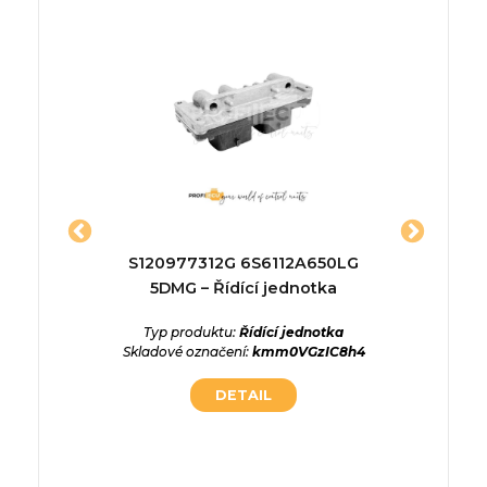
ednotka
S120977312G 6S6112A650LG
MD34
5DMG – Řídící jednotka
Řídí
ednotka
oDwJaNN
Typ produktu:
Řídící jednotka
Skladové označení:
kmm0VGzIC8h4
Typ p
DETAIL
Skladové