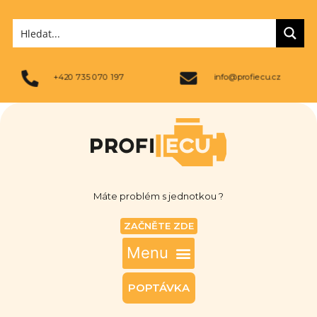
+420 735 070 197
info@profiecu.cz
Máte problém s jednotkou ?
ZAČNĚTE ZDE
POPTÁVKA