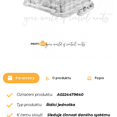
Parametry
O produktu
Popis
Označení produktu:
A0224479640
Typ produktu:
Řídící jednotka
K čemu slouží:
Sleduje činnost daného systému