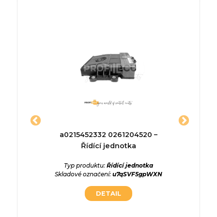
10379 –
a0215452332 0261204520 –
82004
a
Řídící jednotka
ednotka
Typ produktu:
Řídící jednotka
Typ p
SY89uQ5
Skladové označení:
u7qSVF5gpWXN
Skladové
DETAIL