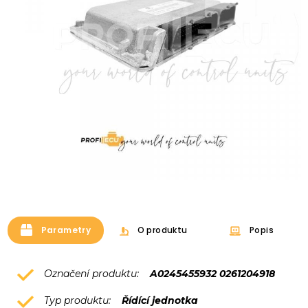
Parametry
O produktu
Popis
Označení produktu:
A0245455932 0261204918
Typ produktu:
Řídící jednotka