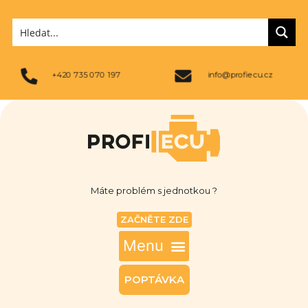
+420 735 070 197
info@profiecu.cz
Máte problém s jednotkou ?
ZAČNĚTE ZDE
POPTÁVKA