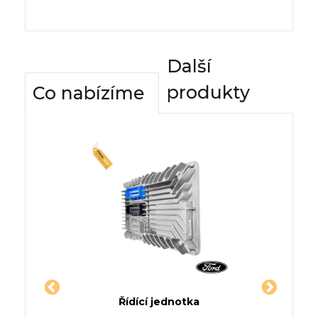
Další
produkty
Co nabízíme
dnotky
Řídící jednotka
Komfor
et (E93)
Jednotka ROLLS ROYCE
Řídí