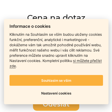
Cena na dotaz
Informace o cookies
Kliknutím na Souhlasím se vším budou uloženy cookies
Ceny závisí na množství kusů skladem, dostupnosti náhrad,
funkční, preferenční, analytické i marketingové -
výkonnosti a atypičnosti daného modelu. Pokusíme se
dokážeme vám tak umožnit pohodlné používání webu,
nabídnout
aktuálně
nejlepší cenu
, a Vy si vyberete, co je pro
měřit funkčnost našeho webu i vás cílit reklamou. Své
Vás nejvýhodnější.
preference můžete snadno upravit kliknutím na
Nastavení cookies. Kompletní politiku
si můžete přečíst
zde
.
Telefon / Email
Souhlasím se vším
Nastavení cookies
Odeslat