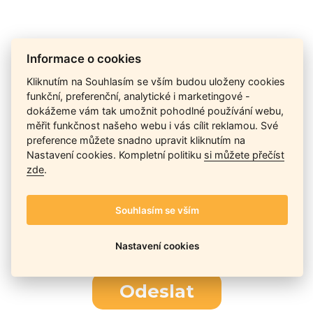
Cena na dotaz
Informace o cookies
Kliknutím na Souhlasím se vším budou uloženy cookies
funkční, preferenční, analytické i marketingové -
Ceny závisí na množství kusů skladem, dostupnosti náhrad,
dokážeme vám tak umožnit pohodlné používání webu,
výkonnosti a atypičnosti daného modelu. Pokusíme se
měřit funkčnost našeho webu i vás cílit reklamou. Své
nabídnout
aktuálně
nejlepší cenu
, a Vy si vyberete, co je pro
preference můžete snadno upravit kliknutím na
Vás nejvýhodnější.
Nastavení cookies. Kompletní politiku
si můžete přečíst
zde
.
Telefon / Email
Souhlasím se vším
Nastavení cookies
Odeslat