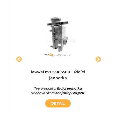
7 MJ –
iaw4af.m9 55183580 – Řídící
p6804
a
jednotka
ednotka
Typ produktu:
Řídící jednotka
Typ p
JLtTnzgL
Skladové označení:
jBribplWQG9E
Skladové
DETAIL