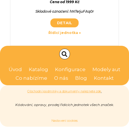
č
Cena od 1999 Kč
ž 2008-12,
2.0 TDI 2005-08 až 2010-11, 100/136
813 DA, 8
W/306HP
1968cm3 100KW/136HP
199
FKxidBx5
Skladové označení: hNTeIjuFAq0r
Skladov
Cena od 2904 Kč
DETAIL
:
Skladové označení:
0
JEKAVWPA201013
Skladové
otky »
Řídící jednotka »
Komfor
DETAIL
Jednotka »
Řídí
Úvod
Katalog
Konfigurace
Modely aut
Co nabízíme
O nás
Blog
Kontakt
Obchodní podmínky a dokumenty naleznete zde
.
Kódování, opravy, prodej řídících jednotek všech značek.
Nastavení cookies