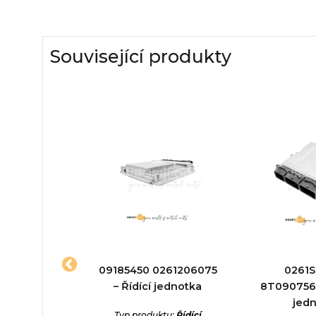
Související produkty
61203661 –
09185450 0261206075
0261
jednotka
– Řídící jednotka
8T0907560
jed
ktu:
Řídící
Typ produktu:
Řídící