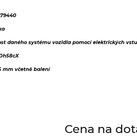
479440
ka
ost daného systému vozidla pomocí elektrických vst
Oh58cX
95 mm včetně balení
Cena na dot