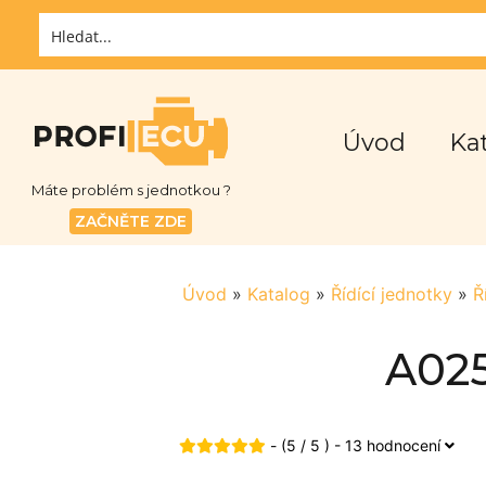
Úvod
Ka
Máte problém s jednotkou ?
ZAČNĚTE ZDE
Úvod
»
Katalog
»
Řídící jednotky
»
Ř
A025
- (5 / 5 ) - 13 hodnocení