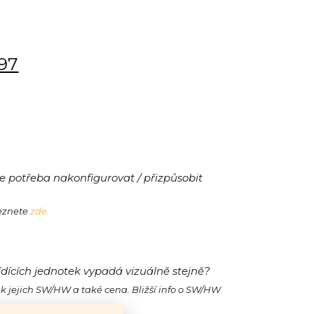
197
 potřeba nakonfigurovat / přizpůsobit
leznete
zde.
ídících jednotek vypadá vizuálně stejně?
ak jejich SW/HW a také cena. Bližší info o SW/HW