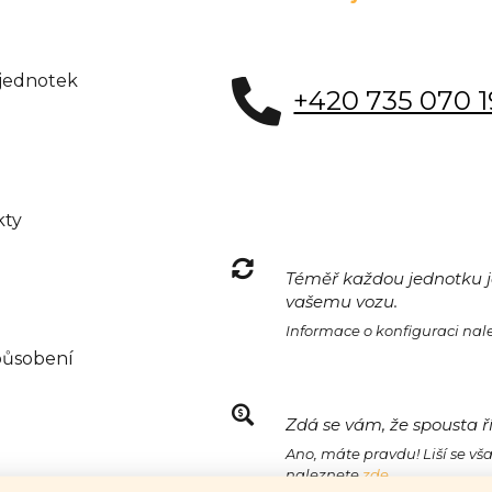
 jednotek
+420 735 070 
kty
Téměř každou jednotku je
vašemu vozu.
Informace o konfiguraci na
působení
Zdá se vám, že spousta ř
Ano, máte pravdu! Liší se vš
naleznete
zde.