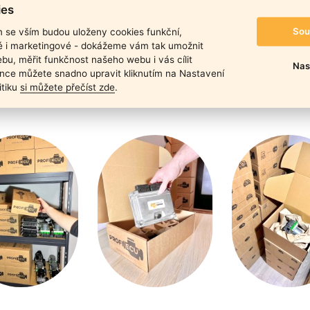
duktu
ies
Sou
m se vším budou uloženy cookies funkční,
ké i marketingové - dokážeme vám tak umožnit
bu, měřit funkčnost našeho webu i vás cílit
Nas
nce můžete snadno upravit kliknutím na Nastavení
itiku
si můžete přečíst zde
.