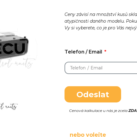
Ceny závisí na množství kusů skl
atypičnosti daného modelu. Pok
Vy si vyberete, co je pro Vás nejv
Telefon / Email
Odeslat
Cenová kalkulace u nás je zcela
ZD
nebo volejte