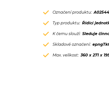
Označení produktu:
A0254
Typ produktu:
Řídící jednot
K čemu slouží:
Sleduje činn
Skladové označení:
epngTk
Max. velikost:
360 x 271 x 1