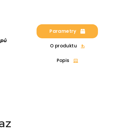
Parametry
upů
O produktu
Popis
az