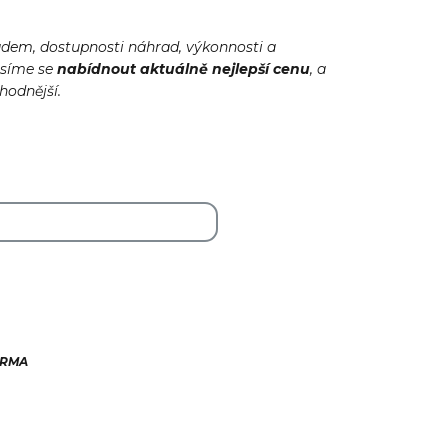
adem, dostupnosti náhrad, výkonnosti a
usíme se
nabídnout
aktuálně
nejlepší cenu
, a
ýhodnější.
ARMA