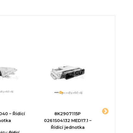
40 – Řídící
8K2907115P
02810115
notka
0261S04132 MED17.1 –
EU3 – Říd
Řídící jednotka
uktu:
Řídící
Typ prod