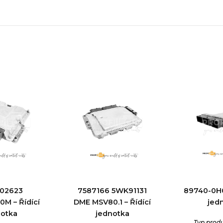
S02623
7587166 5WK91131
89740-0H0
M – Řídící
DME MSV80.1 – Řídící
jed
notka
jednotka
Typ prod