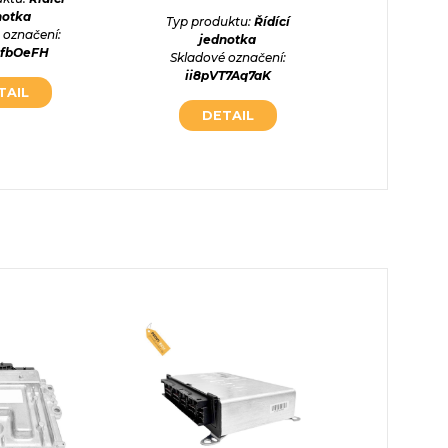
notka
jed
Typ produktu:
Řídící
 označení:
Skladové
jednotka
1fbOeFH
kwnUR
Skladové označení:
ii8pVT7Aq7aK
TAIL
DE
DETAIL