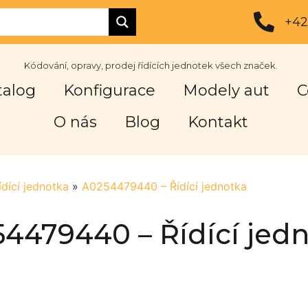
+42
Kódování, opravy, prodej řídících jednotek všech značek.
talog
Konfigurace
Modely aut
C
O nás
Blog
Kontakt
ídící jednotka
»
A0254479440 – Řídící jednotka
4479440 – Řídící jed