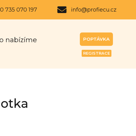
0 735 070 197
info@profiecu.cz
o nabízíme
POPTÁVKA
REGISTRACE
notka