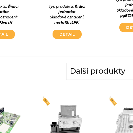
jed
ktu:
Řídící
Typ produktu:
Řídící
Skladové
notka
jednotka
pgE72
 označení:
Skladové označení:
PJvjrsH
me1q1SiyLFFj
DE
TAIL
DETAIL
Další produkty