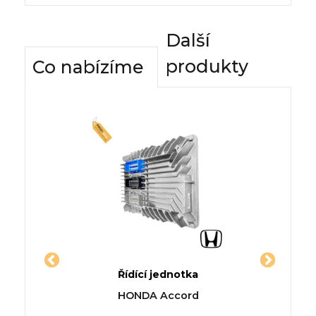
Další
produkty
Co nabízíme
dnotky
Řídící jednotka
Komfor
rtback
Jednotka CHEVROLET
Řídí
l
HONDA Accord
PRISMA
CHEVR
Ex