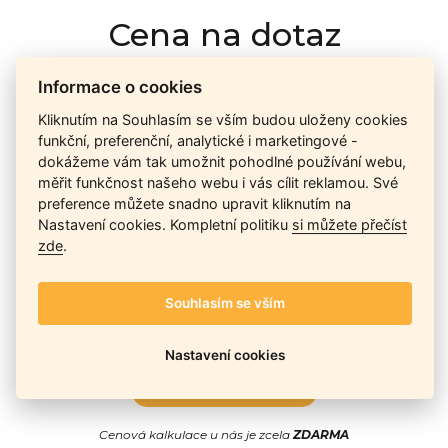
Cena na dotaz
Informace o cookies
Ceny závisí na množství kusů skladem, dostupnosti náhrad,
Kliknutím na Souhlasím se vším budou uloženy cookies
výkonnosti a atypičnosti daného modelu. Pokusíme se
funkční, preferenční, analytické i marketingové -
nabídnout
aktuálně
nejlepší cenu
, a Vy si vyberete, co je pro
dokážeme vám tak umožnit pohodlné používání webu,
Vás nejvýhodnější.
měřit funkčnost našeho webu i vás cílit reklamou. Své
preference můžete snadno upravit kliknutím na
Nastavení cookies. Kompletní politiku
si můžete přečíst
Telefon / Email
zde
.
Souhlasím se vším
Nastavení cookies
Odeslat
Cenová kalkulace u nás je zcela
ZDARMA