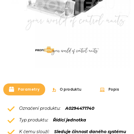
Parametry
O produktu
Popis
Označení produktu:
A0294471740
Typ produktu:
Řídící jednotka
K čemu slouží:
Sleduje činnost daného systému