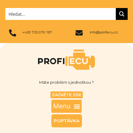
+420 735 070 197
info@profiecu.cz
Máte problém s jednotkou ?
ZAČNĚTE ZDE
POPTÁVKA