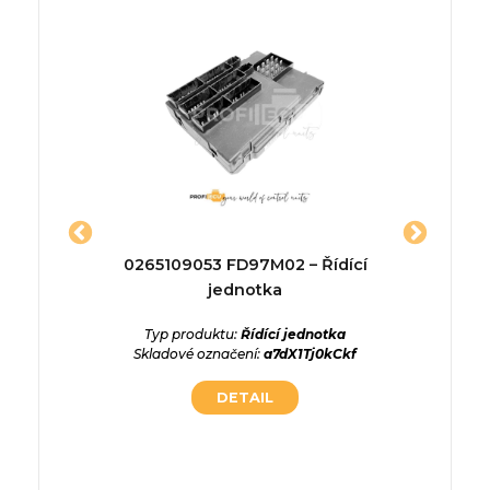
46.13 –
0265109053 FD97M02 – Řídící
4
a
jednotka
0261203
ednotka
Typ produktu:
Řídící jednotka
Typ p
MIREgyb
Skladové označení:
a7dX1Tj0kCkf
Skladové
DETAIL