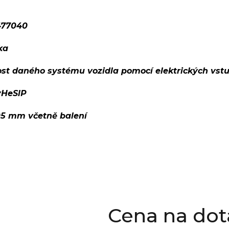
477040
ka
ost daného systému vozidla pomocí elektrických vst
yHeSlP
05 mm včetně balení
Cena na dot