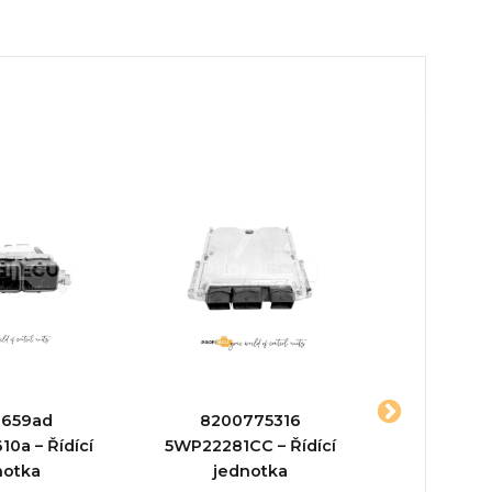
1659ad
8200775316
2310EC05
0a – Řídící
5WP22281CC – Řídící
5K – Řídí
notka
jednotka
Typ prod