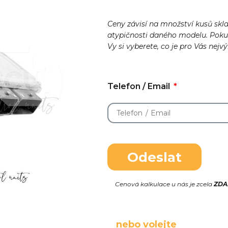
Ceny závisí na množství kusů skl
atypičnosti daného modelu. Pok
Vy si vyberete, co je pro Vás nejv
Telefon / Email
Odeslat
Cenová kalkulace u nás je zcela
ZD
nebo volejte