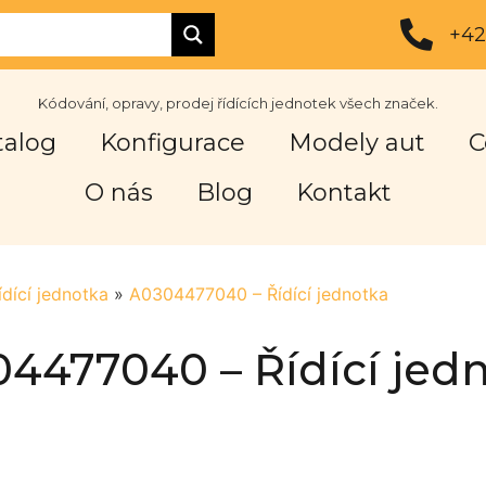
+42
Kódování, opravy, prodej řídících jednotek všech značek.
talog
Konfigurace
Modely aut
C
O nás
Blog
Kontakt
ídící jednotka
»
A0304477040 – Řídící jednotka
4477040 – Řídící jed