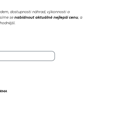
adem, dostupnosti náhrad, výkonnosti a
usíme se
nabídnout
aktuálně
nejlepší cenu
, a
ýhodnější.
ARMA