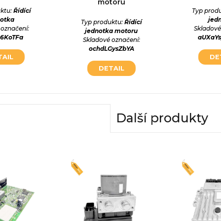
motoru
ktu:
Řídící
Typ prod
notka
jed
Typ produktu:
Řídící
 označení:
Skladové
jednotka motoru
46KoTFa
aUXaY
Skladové označení:
ochdLGysZbYA
TAIL
DE
DETAIL
Další produkty