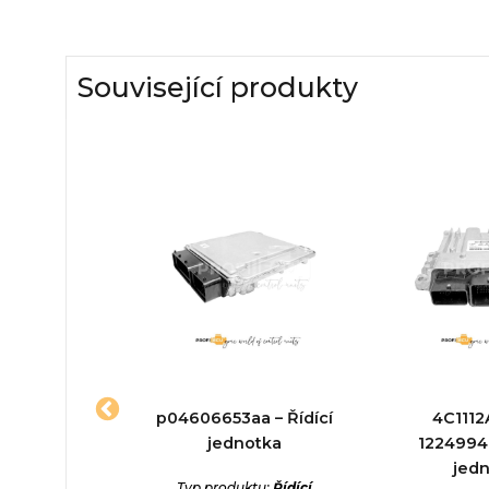
Související produkty
12246
p04606653aa – Řídící
4C111
J – Řídící
jednotka
12249949
otka
jed
Typ produktu:
Řídící