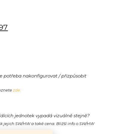
197
 potřeba nakonfigurovat / přizpůsobit
leznete
zde.
ídících jednotek vypadá vizuálně stejně?
ak jejich SW/HW a také cena. Bližší info o SW/HW