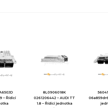
2A650JD
8L0906018K
5604
 – Řídící
0261206442 – AUDI TT
06a859dr61
notka
1.8 – Řídící jednotka
jed