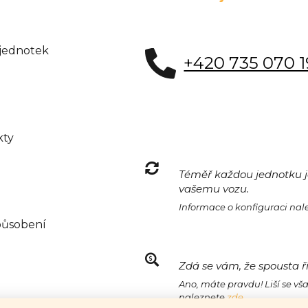
 jednotek
+420 735 070 
kty
Téměř každou jednotku je
vašemu vozu.
Informace o konfiguraci na
působení
Zdá se vám, že spousta ř
Ano, máte pravdu! Liší se vš
naleznete
zde.