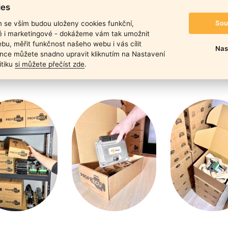
duktu
ies
Sou
m se vším budou uloženy cookies funkční,
ké i marketingové - dokážeme vám tak umožnit
bu, měřit funkčnost našeho webu i vás cílit
Nas
nce můžete snadno upravit kliknutím na Nastavení
itiku
si můžete přečíst zde
.