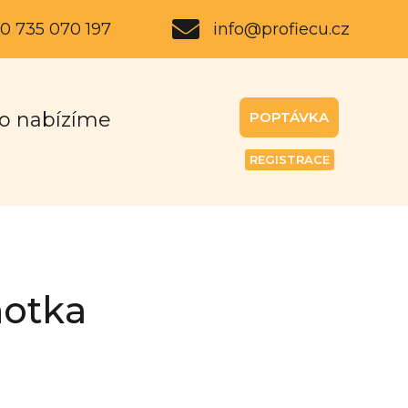
0 735 070 197
info@profiecu.cz
o nabízíme
POPTÁVKA
REGISTRACE
notka