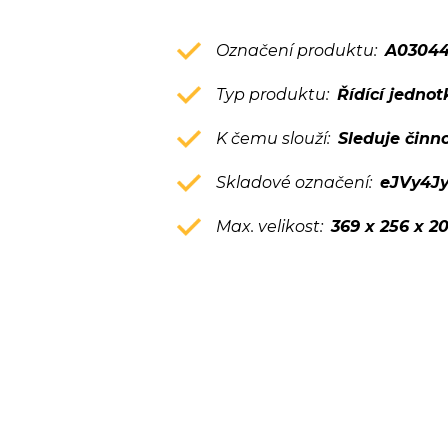
Označení produktu:
A0304
Typ produktu:
Řídící jednot
K čemu slouží:
Sleduje činn
Skladové označení:
eJVy4J
Max. velikost:
369 x 256 x 2