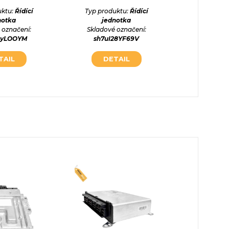
jed
uktu:
Řídící
Typ produktu:
Řídící
Skladové
notka
jednotka
kvpxa
 označení:
Skladové označení:
syLOOYM
sh7uI28YF69V
DE
TAIL
DETAIL