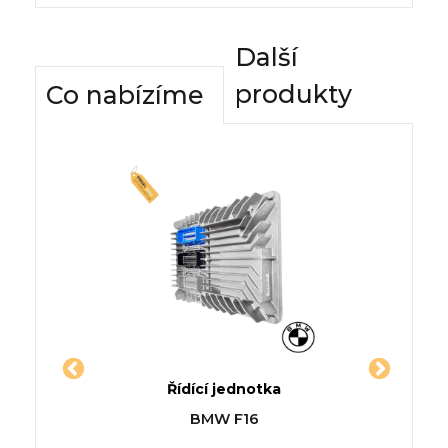
Další
produkty
Co nabízíme
dnotky
Řídící jednotka
Komfor
DUS /
Jednotka SUBARU IMPREZA
Řídící
5
BMW F16
JP0_)
kupé (GFC)
A4