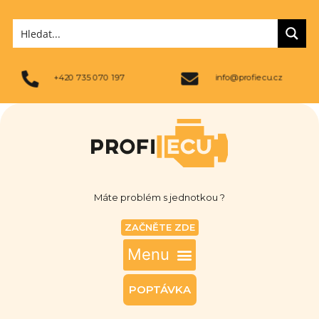
+420 735 070 197
info@profiecu.cz
Máte problém s jednotkou ?
ZAČNĚTE ZDE
POPTÁVKA