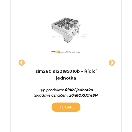
1110 –
sim280 s122185010b – Řídící
A03
a
jednotka
ednotka
Typ produktu:
Řídící jednotka
Typ p
sSTKVyu
Skladové označení:
z0g8QKUJhsSN
DETAIL