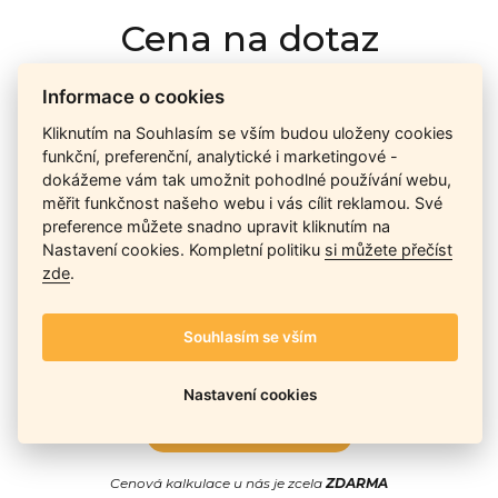
Cena na dotaz
Informace o cookies
Ceny závisí na množství kusů skladem, dostupnosti náhrad,
Kliknutím na Souhlasím se vším budou uloženy cookies
výkonnosti a atypičnosti daného modelu. Pokusíme se
funkční, preferenční, analytické i marketingové -
nabídnout
aktuálně
nejlepší cenu
, a Vy si vyberete, co je pro
dokážeme vám tak umožnit pohodlné používání webu,
Vás nejvýhodnější.
měřit funkčnost našeho webu i vás cílit reklamou. Své
preference můžete snadno upravit kliknutím na
Nastavení cookies. Kompletní politiku
si můžete přečíst
Telefon / Email
zde
.
Souhlasím se vším
Nastavení cookies
Odeslat
Cenová kalkulace u nás je zcela
ZDARMA