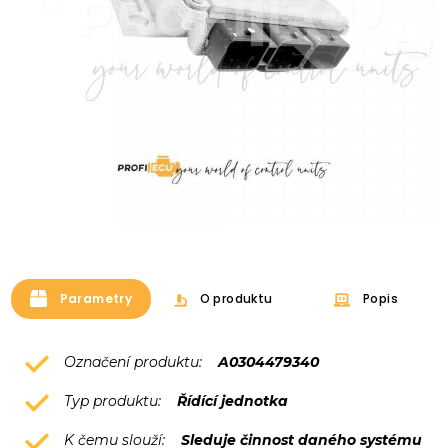
Parametry
O produktu
Popis
Označení produktu:
A0304479340
Typ produktu:
Řídící jednotka
K čemu slouží:
Sleduje činnost daného systému