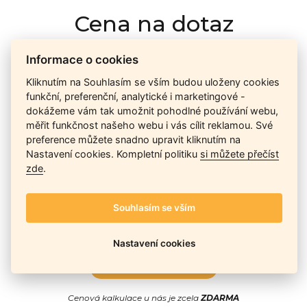
Cena na dotaz
Informace o cookies
Ceny závisí na množství kusů skladem, dostupnosti náhrad,
Kliknutím na Souhlasím se vším budou uloženy cookies
výkonnosti a atypičnosti daného modelu. Pokusíme se
funkční, preferenční, analytické i marketingové -
nabídnout
aktuálně
nejlepší cenu
, a Vy si vyberete, co je pro
dokážeme vám tak umožnit pohodlné používání webu,
Vás nejvýhodnější.
měřit funkčnost našeho webu i vás cílit reklamou. Své
preference můžete snadno upravit kliknutím na
Nastavení cookies. Kompletní politiku
si můžete přečíst
Telefon / Email
zde
.
Souhlasím se vším
Nastavení cookies
Odeslat
Cenová kalkulace u nás je zcela
ZDARMA