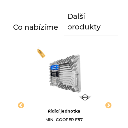
Další
produkty
Co nabízíme
dnotky
Řídící jednotka
Komfor
 SILVER
Jednotka NISSAN TSUBAME III
Řídí
CAN
MINI COOPER F57
na
Traveller (Y10)
IN