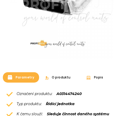
Parametry
O produktu
Popis
Označení produktu:
A0314474240
Typ produktu:
Řídící jednotka
K čemu slouží:
Sleduje činnost daného systému