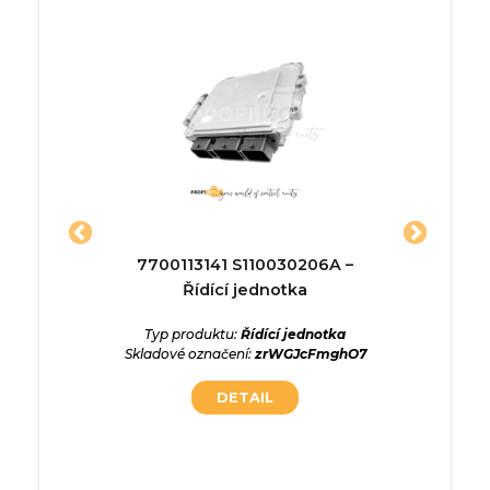
ídící
7700113141 S110030206A –
96670
Řídící jednotka
ednotka
Typ produktu:
Řídící jednotka
Typ p
Aa3k3QN
Skladové označení:
zrWGJcFmghO7
Skladové
DETAIL