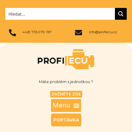
+420 735 070 197
info@profiecu.cz
Máte problém s jednotkou ?
ZAČNĚTE ZDE
POPTÁVKA