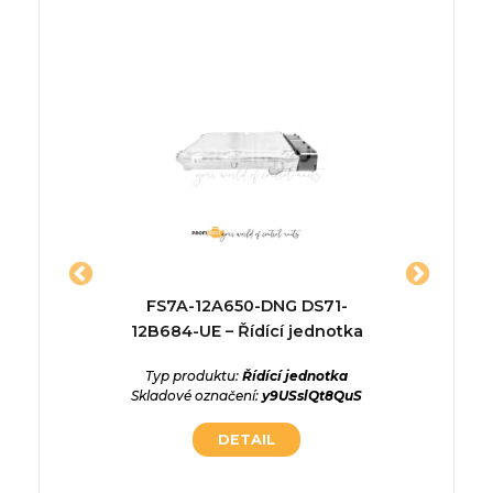
jednotka
FS7A-12A650-DNG DS71-
552526
12B684-UE – Řídící jednotka
ednotka
:
Typ produktu:
Řídící jednotka
Typ p
H
Skladové označení:
y9USslQt8QuS
Skladové
DETAIL