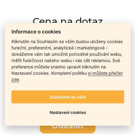
Cena na dotaz
Informace o cookies
Kliknutím na Souhlasím se vším budou uloženy cookies
Ceny závisí na množství kusů skladem, dostupnosti náhrad,
funkční, preferenční, analytické i marketingové -
výkonnosti a atypičnosti daného modelu. Pokusíme se
dokážeme vám tak umožnit pohodlné používání webu,
nabídnout
aktuálně
nejlepší cenu
, a Vy si vyberete, co je pro
měřit funkčnost našeho webu i vás cílit reklamou. Své
Vás nejvýhodnější.
preference můžete snadno upravit kliknutím na
Nastavení cookies. Kompletní politiku
si můžete přečíst
zde
.
Telefon / Email
Souhlasím se vším
Nastavení cookies
Odeslat