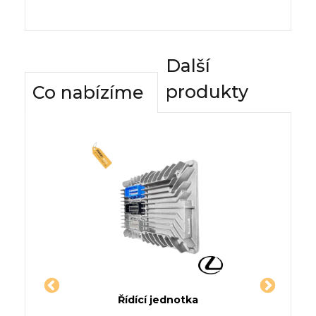
Další
produkty
Co nabízíme
dnotky
Řídící jednotka
Komfor
(AF, AS)
Jednotka DODGE AVENGER
Řídí