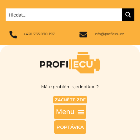
+420 735 070 197
info@profiecu.cz
Máte problém s jednotkou ?
ZAČNĚTE ZDE
POPTÁVKA