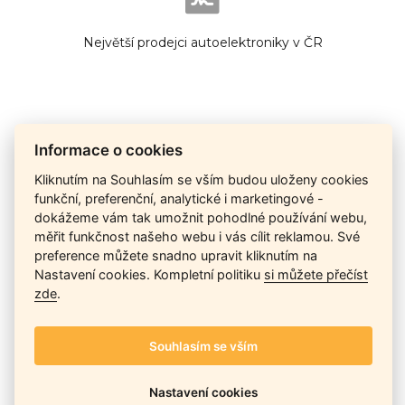
Největší prodejci autoelektroniky v ČR
Cena na dotaz
Informace o cookies
Kliknutím na Souhlasím se vším budou uloženy cookies
funkční, preferenční, analytické i marketingové -
dokážeme vám tak umožnit pohodlné používání webu,
Ceny závisí na množství kusů skladem, dostupnosti náhrad,
měřit funkčnost našeho webu i vás cílit reklamou. Své
výkonnosti a atypičnosti daného modelu. Pokusíme se
nabídnout
aktuálně
nejlepší cenu
, a Vy si vyberete, co je pro
preference můžete snadno upravit kliknutím na
Vás nejvýhodnější.
Nastavení cookies. Kompletní politiku
si můžete přečíst
zde
.
Telefon / Email
Souhlasím se vším
Nastavení cookies