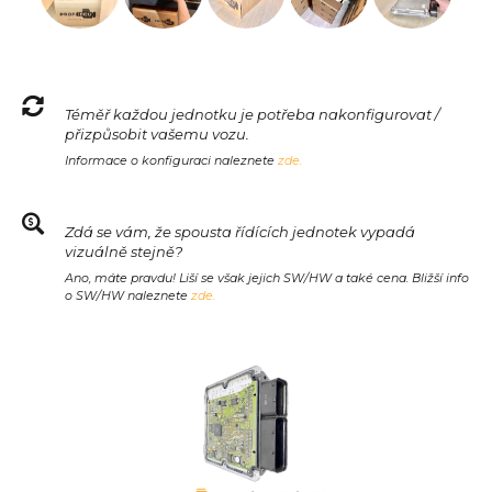
Téměř každou jednotku je potřeba nakonfigurovat /
přizpůsobit vašemu vozu.
Informace o konfiguraci naleznete
zde.
Zdá se vám, že spousta řídících jednotek vypadá
vizuálně stejně?
Ano, máte pravdu! Liší se však jejich SW/HW a také cena. Bližší info
o SW/HW naleznete
zde.