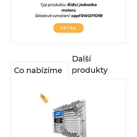
t7rI19TF
Skladové
Typ produktu:
Řídící jednotka
motoru
Skladové označení:
oppFRWDFfDfB
DETAIL
Další
produkty
Co nabízíme