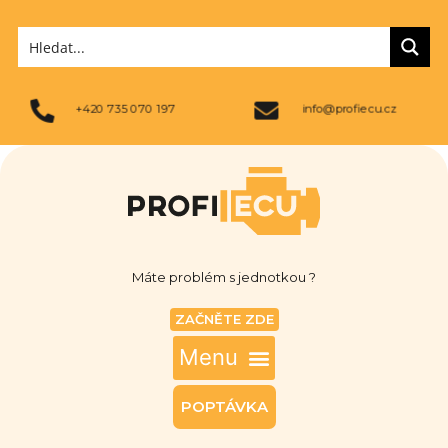
+420 735 070 197
info@profiecu.cz
Máte problém s jednotkou ?
ZAČNĚTE ZDE
POPTÁVKA