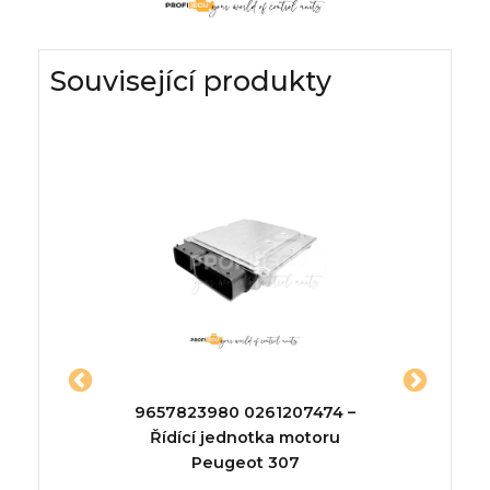
Související produkty
5032 –
9657823980 0261207474 –
BV6112
a
Řídící jednotka motoru
Peugeot 307
ednotka
Typ p