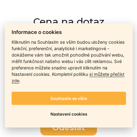
Cena na dotaz
Informace o cookies
Kliknutím na Souhlasím se vším budou uloženy cookies
Ceny závisí na množství kusů skladem, dostupnosti náhrad,
funkční, preferenční, analytické i marketingové -
výkonnosti a atypičnosti daného modelu. Pokusíme se
dokážeme vám tak umožnit pohodlné používání webu,
nabídnout
aktuálně
nejlepší cenu
, a Vy si vyberete, co je pro
měřit funkčnost našeho webu i vás cílit reklamou. Své
Vás nejvýhodnější.
preference můžete snadno upravit kliknutím na
Nastavení cookies. Kompletní politiku
si můžete přečíst
zde
.
Telefon / Email
Souhlasím se vším
Nastavení cookies
Odeslat