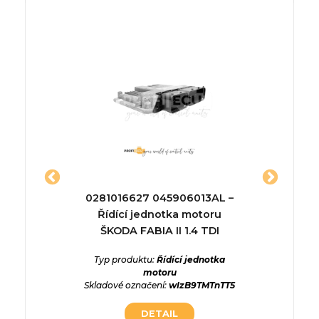
– Řídící
0281016627 045906013AL –
5519848
Řídící jednotka motoru
ŠKODA FABIA II 1.4 TDI
ednotka
Typ p
QBVTcLk
Skladov
Typ produktu:
Řídící jednotka
motoru
Skladové označení:
wIzB9TMTnTT5
DETAIL