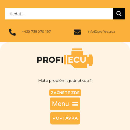
+420 735 070 197
info@profiecu.cz
Máte problém s jednotkou ?
ZAČNĚTE ZDE
POPTÁVKA