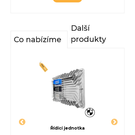
Další
produkty
Co nabízíme
dnotky
Řídící jednotka
Komfor
CRUZE
Jednotka TOYOTA YARIS /
Řídící