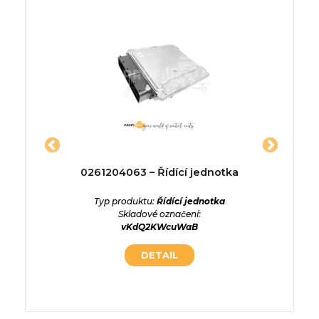
02184 –
0261204063 – Řídící jednotka
8S0941
a
Typ produktu:
Řídící jednotka
Typ p
Skladové označení:
Skladové
ednotka
vKdQ2KWcuWaB
lMWyolQ
DETAIL