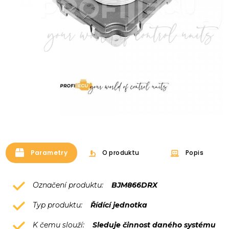
Parametry
O produktu
Popis
Označení produktu:
BJM866DRX
Typ produktu:
Řídící jednotka
K čemu slouží:
Sleduje činnost daného systému