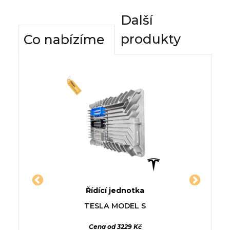
Další
produkty
Co nabízíme
dnotky
Řídící jednotka
Komfor
ATO
Jednotka RENAULT MASTER
Řídí
TESLA MODEL S
244_)
III Krabice (FV)
MER
Cena od 3229 Kč
 2286cm3
2.3 dCi 135 RWD (FV0N) 2014-07,
AMG 63 4