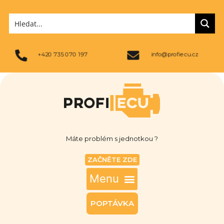
+420 735 070 197
info@profiecu.cz
Máte problém s jednotkou ?
ZAČNĚTE ZDE
POPTÁVKA