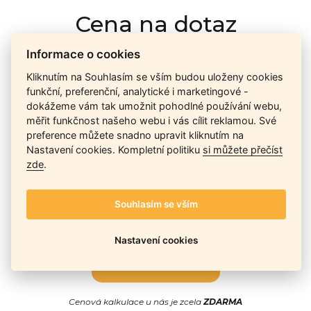
Cena na dotaz
Informace o cookies
Ceny závisí na množství kusů skladem, dostupnosti náhrad,
Kliknutím na Souhlasím se vším budou uloženy cookies
výkonnosti a atypičnosti daného modelu. Pokusíme se
funkční, preferenční, analytické i marketingové -
nabídnout
aktuálně
nejlepší cenu
, a Vy si vyberete, co je pro
dokážeme vám tak umožnit pohodlné používání webu,
Vás nejvýhodnější.
měřit funkčnost našeho webu i vás cílit reklamou. Své
preference můžete snadno upravit kliknutím na
Nastavení cookies. Kompletní politiku
si můžete přečíst
zde
.
Telefon / Email
Souhlasím se vším
Nastavení cookies
Odeslat
Cenová kalkulace u nás je zcela
ZDARMA