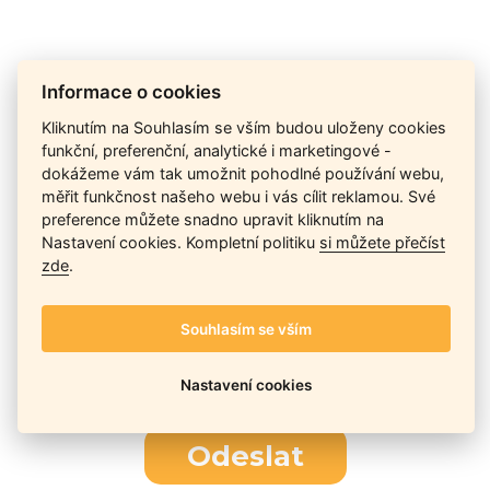
Cena na dotaz
Informace o cookies
Kliknutím na Souhlasím se vším budou uloženy cookies
funkční, preferenční, analytické i marketingové -
Ceny závisí na množství kusů skladem, dostupnosti náhrad,
dokážeme vám tak umožnit pohodlné používání webu,
výkonnosti a atypičnosti daného modelu. Pokusíme se
měřit funkčnost našeho webu i vás cílit reklamou. Své
nabídnout
aktuálně
nejlepší cenu
, a Vy si vyberete, co je pro
preference můžete snadno upravit kliknutím na
Vás nejvýhodnější.
Nastavení cookies. Kompletní politiku
si můžete přečíst
zde
.
Telefon / Email
Souhlasím se vším
Nastavení cookies
Odeslat