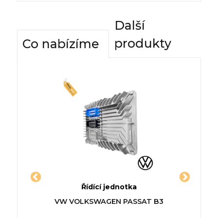
Další
produkty
Co nabízíme
dnotky
Řídící jednotka
Komfor
NIA B
Jednotka CHEVROLET
Řídí
O
VW VOLKSWAGEN PASSAT B3
VW V
Z18)
VIVANT
M