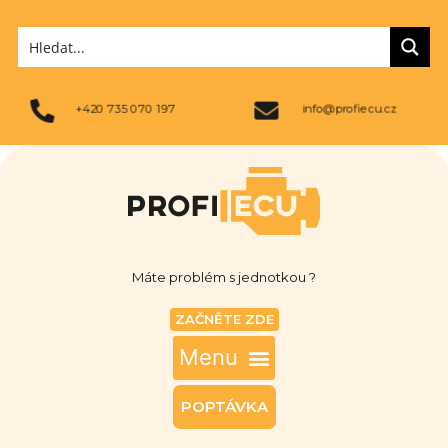
+420 735 070 197
info@profiecu.cz
Máte problém s jednotkou ?
ZAČNĚTE ZDE
POPTÁVKA