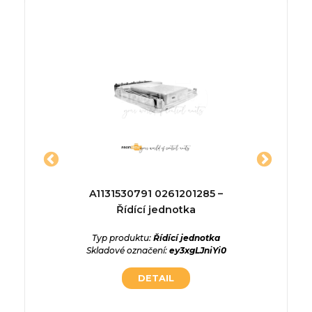
ednotka
A1131530791 0261201285 –
57110-
Řídící jednotka
ednotka
b0dKBxN
Typ produktu:
Řídící jednotka
Typ p
Skladové označení:
ey3xgLJniYi0
Skladové
DETAIL