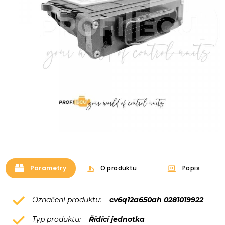
Parametry
O produktu
Popis
Označení produktu:
cv6q12a650ah 0281019922
Typ produktu:
Řídící jednotka