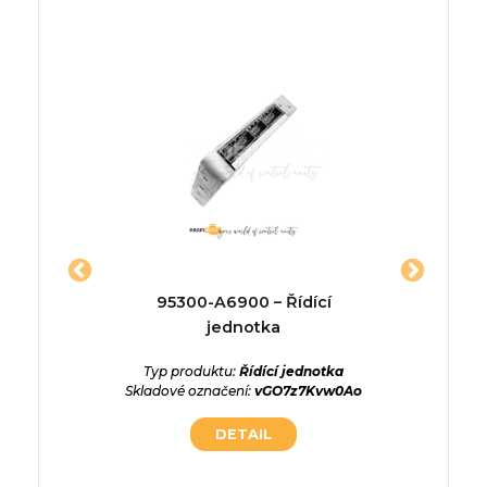
03-00 –
95300-A6900 – Řídící
896
a
jednotka
ednotka
Typ produktu:
Řídící jednotka
Typ p
jt1ahAiI
Skladové označení:
vGO7z7Kvw0Ao
Skladové
DETAIL