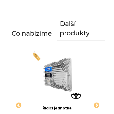
Další
produkty
Co nabízíme
dnotky
Řídící jednotka
Komfor
 Coupe
Jednotka OPEL CORSA Utility
Řídí