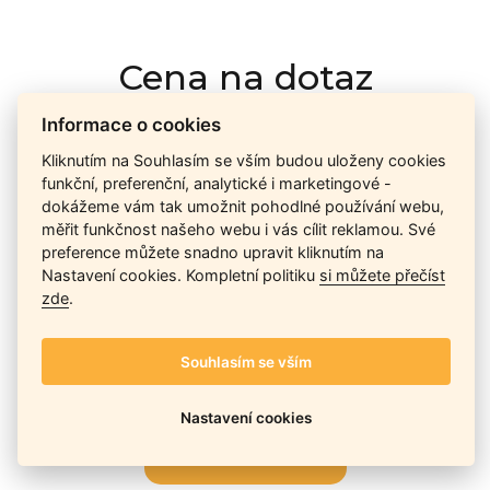
Cena na dotaz
Informace o cookies
Ceny závisí na množství kusů skladem, dostupnosti náhrad,
Kliknutím na Souhlasím se vším budou uloženy cookies
výkonnosti a atypičnosti daného modelu. Pokusíme se
funkční, preferenční, analytické i marketingové -
nabídnout
aktuálně
nejlepší cenu
, a Vy si vyberete, co je pro
dokážeme vám tak umožnit pohodlné používání webu,
Vás nejvýhodnější.
měřit funkčnost našeho webu i vás cílit reklamou. Své
preference můžete snadno upravit kliknutím na
Nastavení cookies. Kompletní politiku
si můžete přečíst
zde
.
Telefon / Email
Souhlasím se vším
Nastavení cookies
Odeslat