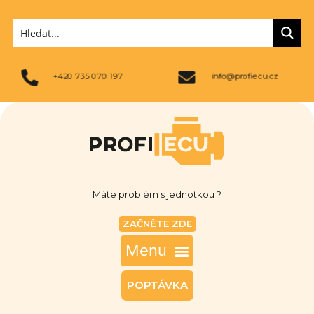
+420 735 070 197
info@profiecu.cz
Máte problém s jednotkou ?
ZAČNĚTE ZDE
POPTÁVKA