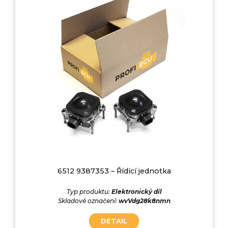
6512 9387353 – Řídící jednotka
Typ produktu:
Elektronický díl
Skladové označení:
wvVdg28k8nmn
DETAIL