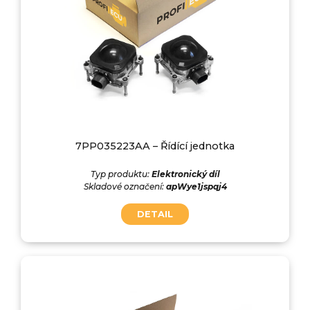
7PP035223AA – Řídící jednotka
Typ produktu:
Elektronický díl
Skladové označení:
apWye1jspqj4
DETAIL