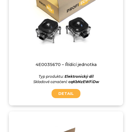
4E0035670 – Řídící jednotka
Typ produktu:
Elektronický díl
Skladové označení:
cqKbNzEWFiDw
DETAIL