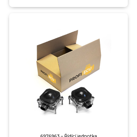
6976963 – Řídící jednotka