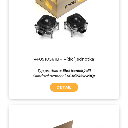
4F0910561B – Řídící jednotka
Typ produktu:
Elektronický díl
Skladové označení:
vCtdP45ww0Qr
DETAIL