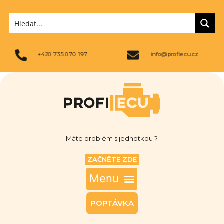
+420 735 070 197
info@profiecu.cz
Máte problém s jednotkou ?
ZAČNĚTE ZDE
POPTÁVKA