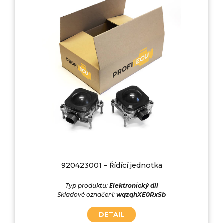
920423001 – Řídící jednotka
Typ produktu:
Elektronický díl
Skladové označení:
wqzqhXE0RxSb
DETAIL