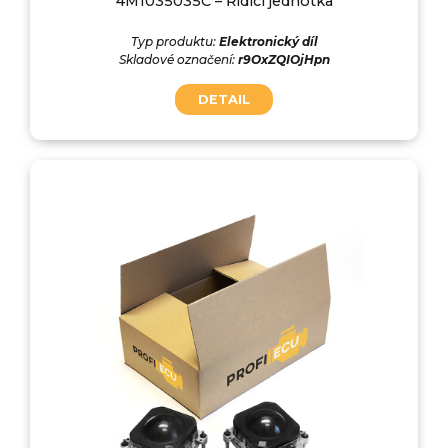
4M1035035C – Řídící jednotka
Typ produktu:
Elektronický díl
Skladové označení:
r9OxZQIOjHpn
DETAIL