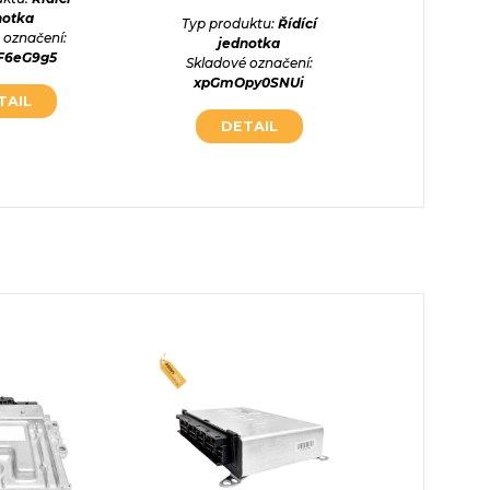
notka
Typ produktu:
Řídící
Typ prod
 označení:
jednotka
jed
F6eG9g5
Skladové označení:
Skladové
xpGmOpy0SNUi
y9GCP
TAIL
DETAIL
DE