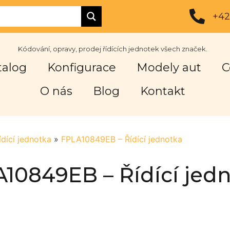
+42
Kódování, opravy, prodej řídících jednotek všech značek.
talog
Konfigurace
Modely aut
C
O nás
Blog
Kontakt
ídící jednotka
»
FPLA10849EB – Řídící jednotka
10849EB – Řídící jed