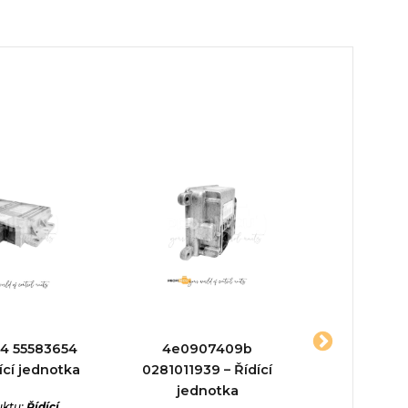
4 55583654
4e0907409b
06J90
ící jednotka
0281011939 – Řídící
0261S043
jednotka
jed
uktu:
Řídící