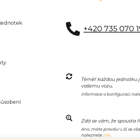
 jednotek
+420 735 070 
kty
Téměř každou jednotku je
vašemu vozu.
Informace o konfiguraci na
působení
Zdá se vám, že spousta ř
Ano, máte pravdu! Liší se vš
naleznete
zde.