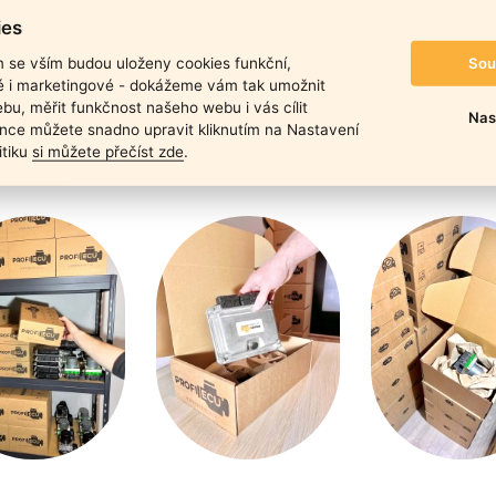
duktu
ies
Sou
m se vším budou uloženy cookies funkční,
ké i marketingové - dokážeme vám tak umožnit
bu, měřit funkčnost našeho webu i vás cílit
Nas
nce můžete snadno upravit kliknutím na Nastavení
itiku
si můžete přečíst zde
.