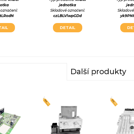
notka
jednotka
jed
 označení:
Skladové označení:
Skladové
qtLRodN
czLBLVlwpGDd
yk9PN
TAIL
DETAIL
DE
Další produkty