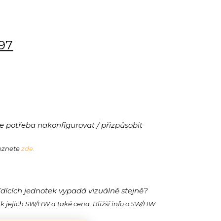
197
 potřeba nakonfigurovat / přizpůsobit
leznete
zde.
ídících jednotek vypadá vizuálně stejně?
ak jejich SW/HW a také cena. Bližší info o SW/HW