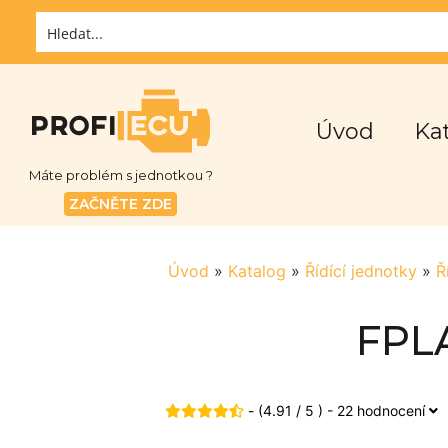
Úvod
Ka
Máte problém s jednotkou ?
ZAČNĚTE ZDE
Úvod
»
Katalog
»
Řídící jednotky
»
Ř
FPLA
- (4.91 / 5 ) - 22 hodnocení