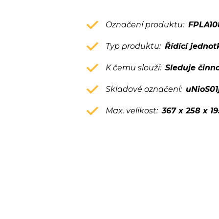
Označení produktu:
FPLA10
Typ produktu:
Řídící jednot
K čemu slouží:
Sleduje činn
Skladové označení:
uNioS0
Max. velikost:
367 x 258 x 1