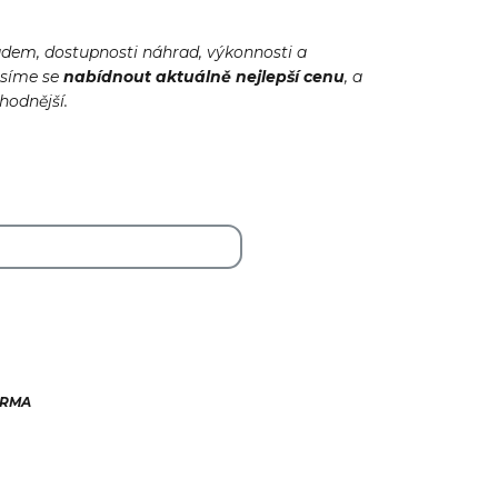
adem, dostupnosti náhrad, výkonnosti a
usíme se
nabídnout
aktuálně
nejlepší cenu
, a
ýhodnější.
ARMA