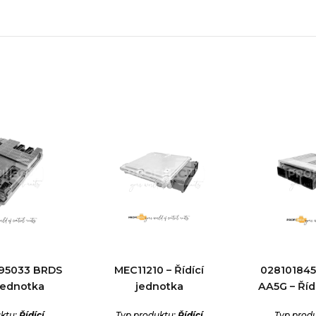
D95033 BRDS
MEC11210 – Řídící
028101845
 jednotka
jednotka
AA5G – Říd
ktu:
Řídící
Typ produktu:
Řídící
Typ prod