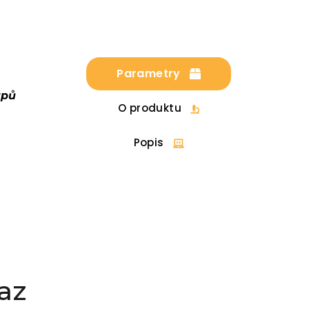
Parametry
upů
O produktu
Popis
az