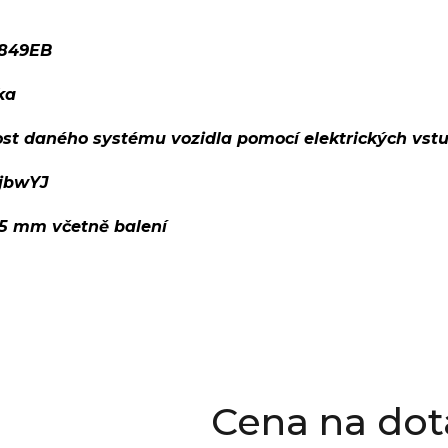
849EB
ka
ost daného systému vozidla pomocí elektrických vst
1jbwYJ
95 mm včetně balení
Cena na dot