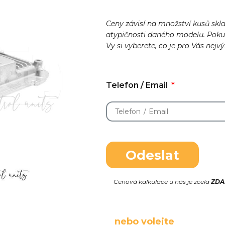
Ceny závisí na množství kusů skl
atypičnosti daného modelu. Pok
Vy si vyberete, co je pro Vás nejv
Telefon / Email
Odeslat
Cenová kalkulace u nás je zcela
ZD
nebo volejte