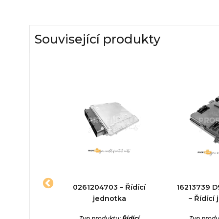
Související produkty
L – Řídící
0261204703 – Řídící
16213739 
otka
jednotka
– Řídící
ktu:
Řídící
Typ produktu:
Řídící
Typ produ