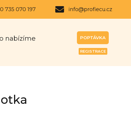
0 735 070 197
info@profiecu.cz
o nabízíme
POPTÁVKA
REGISTRACE
notka