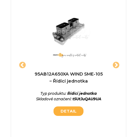
jednotka
95AB12A650XA WIND SME-105
000446
– Řídící jednotka
Řídíc
ednotka
8DkkH6C
Typ produktu:
Řídící jednotka
Skladové označení:
t5UtJuQAU9UA
Typ p
DETAIL
Skladové