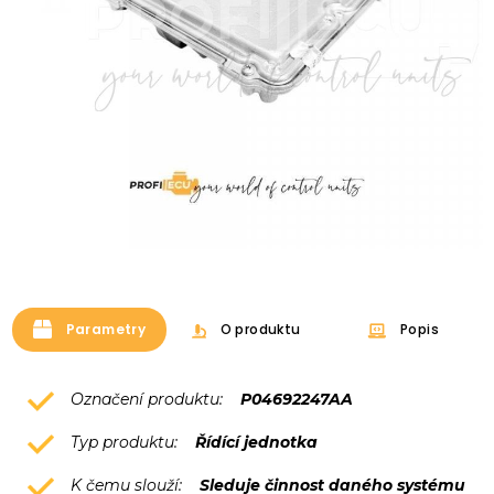
Parametry
O produktu
Popis
Označení produktu:
P04692247AA
Typ produktu:
Řídící jednotka
K čemu slouží:
Sleduje činnost daného systému