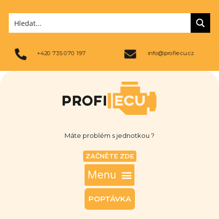
+420 735 070 197
info@profiecu.cz
Máte problém s jednotkou ?
ZAČNĚTE ZDE
POPTÁVKA