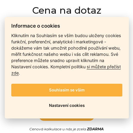
Cena na dotaz
Informace o cookies
Ceny závisí na množství kusů skladem, dostupnosti náhrad,
Kliknutím na Souhlasím se vším budou uloženy cookies
výkonnosti a atypičnosti daného modelu. Pokusíme se
funkční, preferenční, analytické i marketingové -
nabídnout
aktuálně
nejlepší cenu
, a Vy si vyberete, co je pro
dokážeme vám tak umožnit pohodlné používání webu,
Vás nejvýhodnější.
měřit funkčnost našeho webu i vás cílit reklamou. Své
preference můžete snadno upravit kliknutím na
Nastavení cookies. Kompletní politiku
si můžete přečíst
Telefon / Email
zde
.
Souhlasím se vším
Nastavení cookies
Odeslat
Cenová kalkulace u nás je zcela
ZDARMA