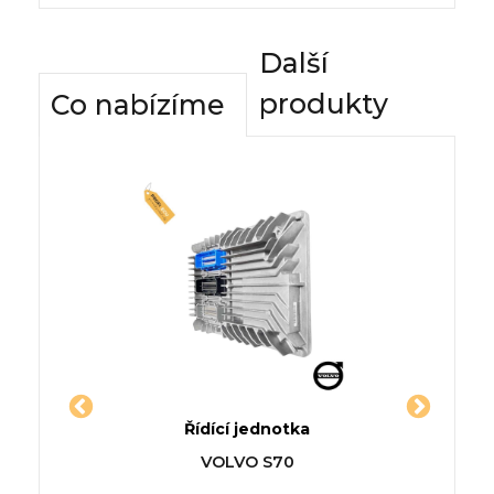
Další
produkty
Co nabízíme
dnotky
Řídící jednotka
Komfor
-CLASS
Jednotka VOLVO V40 kombi
Řídí
VOLVO S70
(645)
CADILL