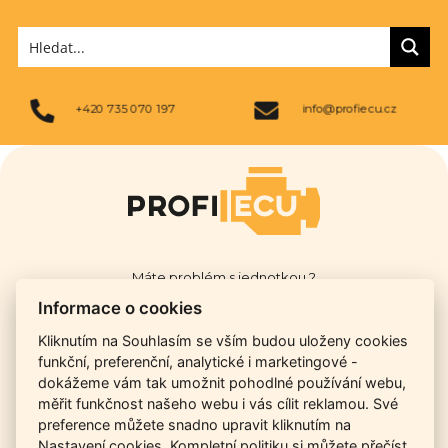
+420 735 070 197
info@profiecu.cz
Máte problém s jednotkou ?
Informace o cookies
ZAČNĚTE ZDE
Kliknutím na Souhlasím se vším budou uloženy cookies
funkční, preferenční, analytické i marketingové -
dokážeme vám tak umožnit pohodlné používání webu,
měřit funkčnost našeho webu i vás cílit reklamou. Své
POPTÁVKA
preference můžete snadno upravit kliknutím na
Nastavení cookies. Kompletní politiku
si můžete přečíst