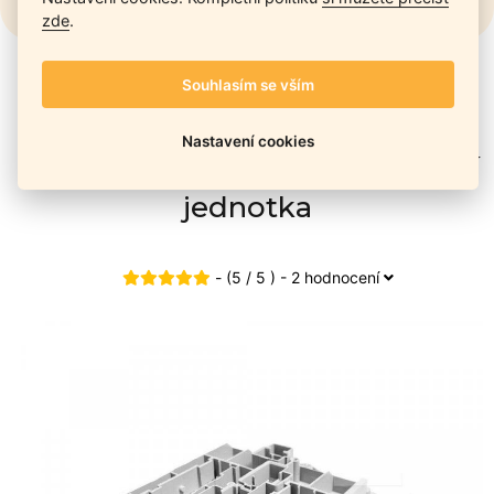
REGISTRACE
zde
.
Úvod
»
Katalog
»
Řídící jednotky
»
Řídící jednotka
»
Souhlasím se vším
r04080028b 9641390180 – Řídící jednotka
Nastavení cookies
r04080028b 9641390180 – Řídící
jednotka
- (5 / 5 ) - 2 hodnocení