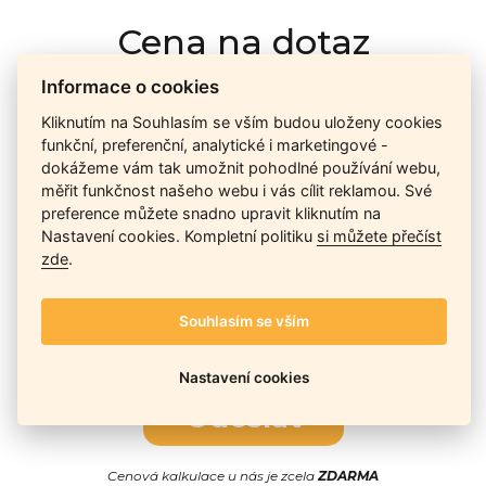
Cena na dotaz
Informace o cookies
Ceny závisí na množství kusů skladem, dostupnosti náhrad,
Kliknutím na Souhlasím se vším budou uloženy cookies
výkonnosti a atypičnosti daného modelu. Pokusíme se
funkční, preferenční, analytické i marketingové -
nabídnout
aktuálně
nejlepší cenu
, a Vy si vyberete, co je pro
dokážeme vám tak umožnit pohodlné používání webu,
Vás nejvýhodnější.
měřit funkčnost našeho webu i vás cílit reklamou. Své
preference můžete snadno upravit kliknutím na
Nastavení cookies. Kompletní politiku
si můžete přečíst
zde
.
Telefon / Email
Souhlasím se vším
Nastavení cookies
Odeslat
Cenová kalkulace u nás je zcela
ZDARMA