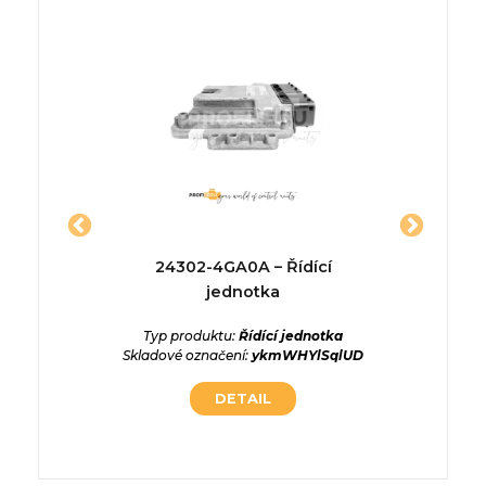
3646 –
24302-4GA0A – Řídící
3b09
a
jednotka
ednotka
Typ produktu:
Řídící jednotka
Typ p
NZi1Mia
Skladové označení:
ykmWHYlSqlUD
Skladové
DETAIL