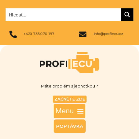
+420 735 070 197
info@profiecu.cz
Máte problém s jednotkou ?
ZAČNĚTE ZDE
POPTÁVKA