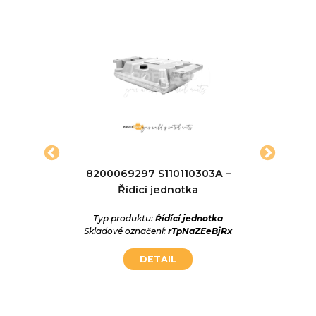
 Řídící
8200069297 S110110303A –
03L90
Řídící jednotka
EDC17
Řídí
ednotka
Typ produktu:
Řídící jednotka
uJbgZEV
Skladové označení:
rTpNaZEeBjRx
Typ p
DETAIL
Skladové