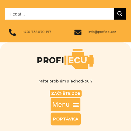
+420 735 070 197
info@profiecu.cz
Máte problém s jednotkou ?
ZAČNĚTE ZDE
POPTÁVKA