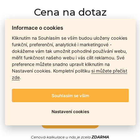
Cena na dotaz
Informace o cookies
Ceny závisí na množství kusů skladem, dostupnosti náhrad,
Kliknutím na Souhlasím se vším budou uloženy cookies
výkonnosti a atypičnosti daného modelu. Pokusíme se
funkční, preferenční, analytické i marketingové -
nabídnout
aktuálně
nejlepší cenu
, a Vy si vyberete, co je pro
dokážeme vám tak umožnit pohodlné používání webu,
Vás nejvýhodnější.
měřit funkčnost našeho webu i vás cílit reklamou. Své
preference můžete snadno upravit kliknutím na
Nastavení cookies. Kompletní politiku
si můžete přečíst
Telefon / Email
zde
.
Souhlasím se vším
Nastavení cookies
Odeslat
Cenová kalkulace u nás je zcela
ZDARMA