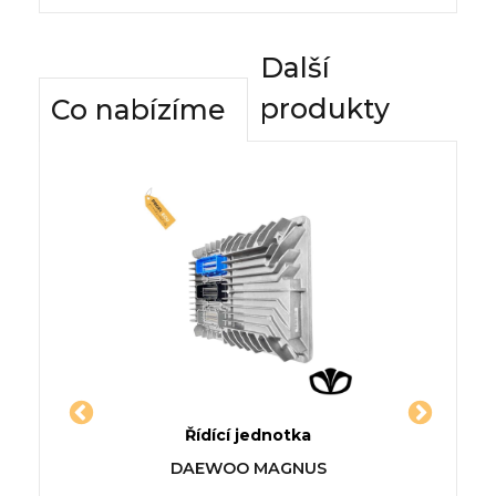
Další
produkty
Co nabízíme
dnotky
Řídící jednotka
Komfor
O (DD_)
Jednotka FIAT PANDA (312_,
Řídící
NENO
DAEWOO MAGNUS
319_)
400
0 1498cm3