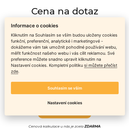
Cena na dotaz
Informace o cookies
Ceny závisí na množství kusů skladem, dostupnosti náhrad,
Kliknutím na Souhlasím se vším budou uloženy cookies
výkonnosti a atypičnosti daného modelu. Pokusíme se
funkční, preferenční, analytické i marketingové -
nabídnout
aktuálně
nejlepší cenu
, a Vy si vyberete, co je pro
dokážeme vám tak umožnit pohodlné používání webu,
Vás nejvýhodnější.
měřit funkčnost našeho webu i vás cílit reklamou. Své
preference můžete snadno upravit kliknutím na
Nastavení cookies. Kompletní politiku
si můžete přečíst
Telefon / Email
zde
.
Souhlasím se vším
Nastavení cookies
Odeslat
Cenová kalkulace u nás je zcela
ZDARMA