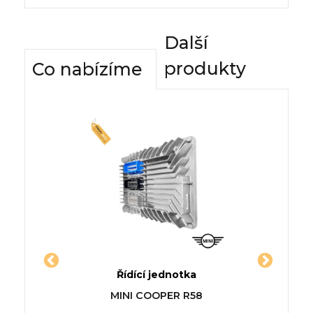
Další
produkty
Co nabízíme
dnotky
Řídící jednotka
Komfor
ng Van
Jednotka LAMBORGHINI
Řídí
O
MINI COOPER R58
MURCIÉLAGO
ROVER M