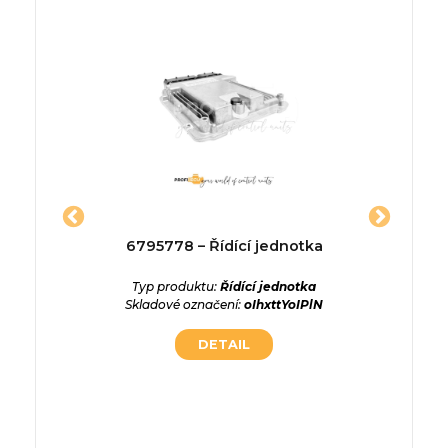
dící
6795778 – Řídící jednotka
39110
Řídící
Typ produktu:
Řídící jednotka
Skladové označení:
oIhxttYoIPlN
ednotka
EENvKUU
Typ p
DETAIL
Skladov