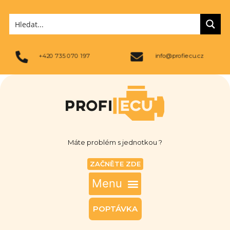
+420 735 070 197
info@profiecu.cz
Máte problém s jednotkou ?
ZAČNĚTE ZDE
POPTÁVKA