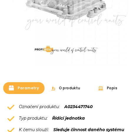
Parametry
O produktu
Popis
Označení produktu:
A0234471740
Typ produktu:
Řídící jednotka
K čemu slouží:
Sleduje činnost daného systému