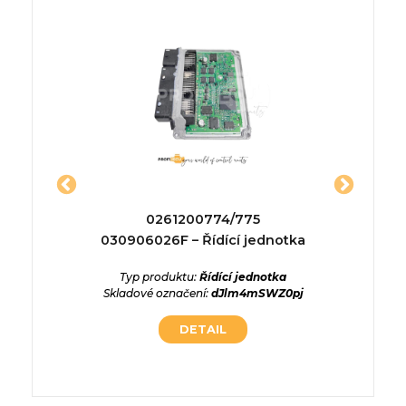
B
0261200774/775
A01
ídící
030906026F – Řídící jednotka
Typ produktu:
Řídící jednotka
Typ p
Skladové označení:
dJlm4mSWZ0pj
Skladov
ednotka
wNRjpUO
DETAIL