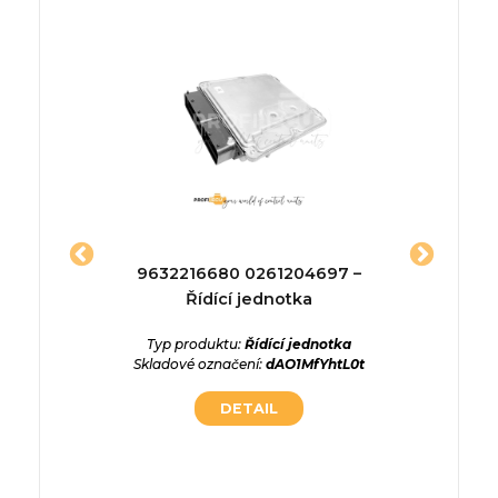
01848 –
9632216680 0261204697 –
51258
a
Řídící jednotka
ednotka
Typ produktu:
Řídící jednotka
Typ p
KcBxuDJ
Skladové označení:
dAO1MfYhtL0t
Skladov
DETAIL