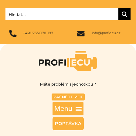
+420 735 070 197
info@profiecu.cz
Máte problém s jednotkou ?
ZAČNĚTE ZDE
POPTÁVKA