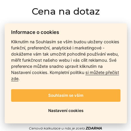
Cena na dotaz
Informace o cookies
Ceny závisí na množství kusů skladem, dostupnosti náhrad,
výkonnosti a atypičnosti daného modelu. Pokusíme se
Kliknutím na Souhlasím se vším budou uloženy cookies
nabídnout
aktuálně
nejlepší cenu
, a Vy si vyberete, co je pro
funkční, preferenční, analytické i marketingové -
Vás nejvýhodnější.
dokážeme vám tak umožnit pohodlné používání webu,
měřit funkčnost našeho webu i vás cílit reklamou. Své
preference můžete snadno upravit kliknutím na
Telefon / Email
Nastavení cookies. Kompletní politiku
si můžete přečíst
zde
.
Souhlasím se vším
Odeslat
Nastavení cookies
Cenová kalkulace u nás je zcela
ZDARMA