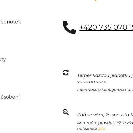
 jednotek
+420 735 070 
kty
Téměř každou jednotku je
vašemu vozu.
Informace o konfiguraci na
působení
Zdá se vám, že spousta ř
Ano, máte pravdu! Liší se vš
naleznete
zde.