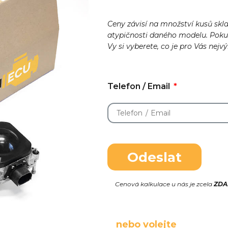
Ceny závisí na množství kusů skl
atypičnosti daného modelu. Pok
Vy si vyberete, co je pro Vás nejv
Telefon / Email
Odeslat
Cenová kalkulace u nás je zcela
ZD
nebo volejte