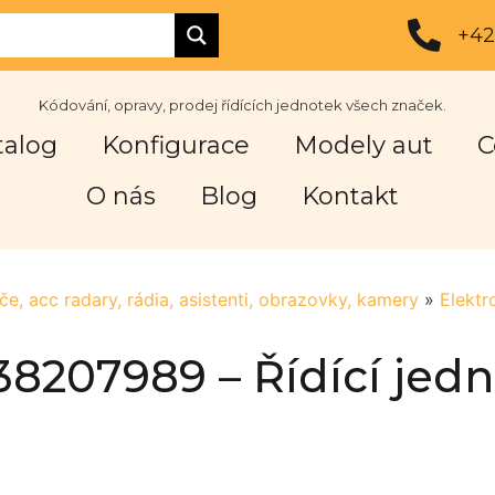
+42
Kódování, opravy, prodej řídících jednotek všech značek.
talog
Konfigurace
Modely aut
C
O nás
Blog
Kontakt
če, acc radary, rádia, asistenti, obrazovky, kamery
»
Elektr
8207989 – Řídící jed