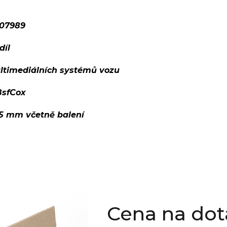
07989
díl
ltimediálních systémů vozu
8sfCox
05 mm včetně balení
Cena na dot