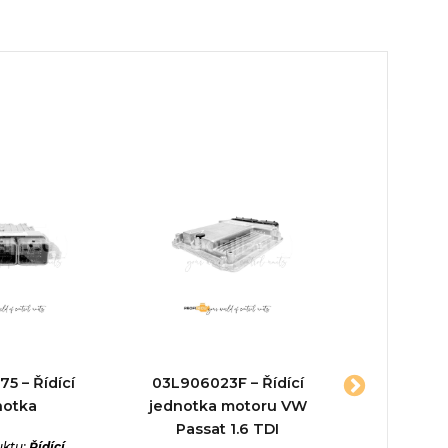
5 – Řídící
03L906023F – Řídící
S180
notka
jednotka motoru VW
23710204
Passat 1.6 TDI
jed
uktu:
Řídící