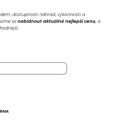
adem, dostupnosti náhrad, výkonnosti a
usíme se
nabídnout
aktuálně
nejlepší cenu
, a
ýhodnější.
ARMA