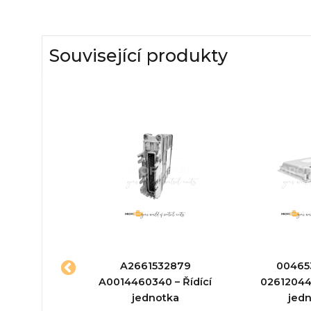
Související produkty
 – Řídící
A2661532879
00465
otka
A0014460340 – Řídící
026120448
jednotka
jed
ktu:
Řídící