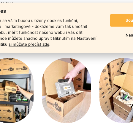
duktu
ies
Sou
m se vším budou uloženy cookies funkční,
ké i marketingové - dokážeme vám tak umožnit
bu, měřit funkčnost našeho webu i vás cílit
Nas
nce můžete snadno upravit kliknutím na Nastavení
itiku
si můžete přečíst zde
.