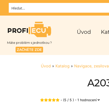
Úvod
Ka
Máte problém s jednotkou ?
ZAČNĚTE ZDE
Úvod
»
Katalog
»
Navigace, zesilova
A203
- (5 / 5 ) - 1 hodnocení