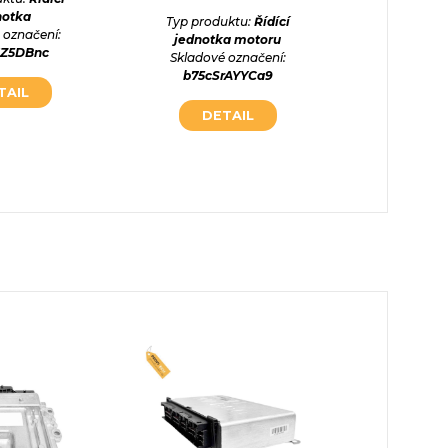
notka
Typ produktu:
Řídící
Typ prod
 označení:
jednotka motoru
jed
XZ5DBnc
Skladové označení:
Skladové
b75cSrAYYCa9
nIYkB
TAIL
DETAIL
DE