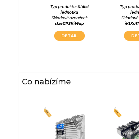
otka
Typ produktu:
Řídící
Typ produ
označení:
jednotka
jed
EKbxzv
Skladové označení:
Skladové
sIzeGPSKiWap
iK1Xo
AIL
DETAIL
DE
Co nabízíme