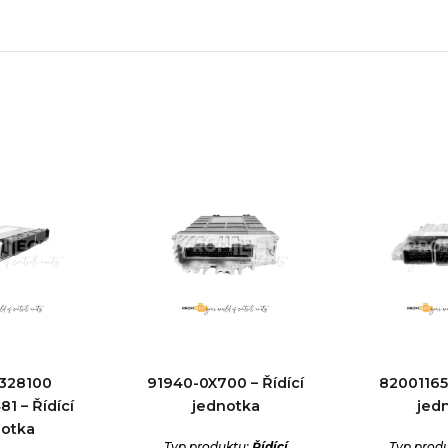
328100
91940-0X700 – Řídící
820011657
1 – Řídící
jednotka
jed
notka
Typ produktu:
Řídící
Typ prod