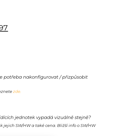
197
 potřeba nakonfigurovat / přizpůsobit
leznete
zde.
ídících jednotek vypadá vizuálně stejně?
ak jejich SW/HW a také cena. Bližší info o SW/HW