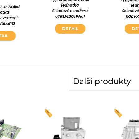
jednotka
jed
ktu:
Řídící
Skladové označení:
Skladové
notka
aTRLMB0vPAu1
flGEV
 označení:
TNbbqPQ
DETAIL
DE
TAIL
Další produkty