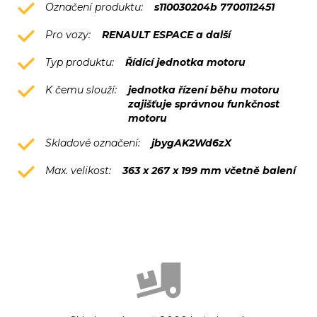
Označení produktu:
s110030204b 7700112451
Pro vozy:
RENAULT ESPACE a další
Typ produktu:
Řídící jednotka motoru
K čemu slouží:
jednotka řízení běhu motoru
zajišťuje správnou funkčnost
motoru
Skladové označení:
jbygAK2Wd6zX
Max. velikost:
363 x 267 x 199 mm včetně balení