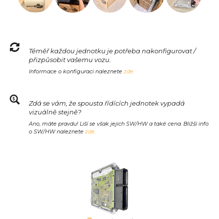
Téměř každou jednotku je potřeba nakonfigurovat /
přizpůsobit vašemu vozu.
Informace o konfiguraci naleznete
zde.
Zdá se vám, že spousta řídících jednotek vypadá
vizuálně stejně?
Ano, máte pravdu! Liší se však jejich SW/HW a také cena. Bližší info
o SW/HW naleznete
zde.