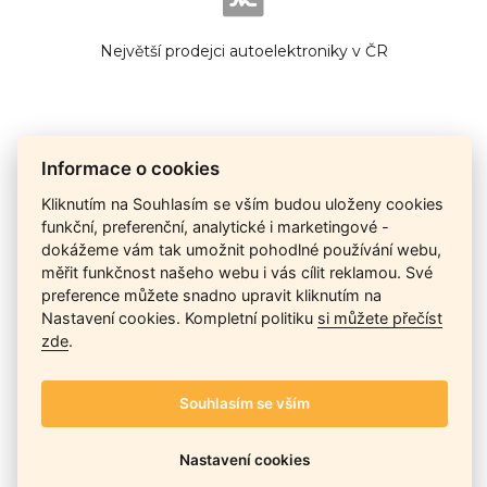
Největší prodejci autoelektroniky v ČR
Informace o cookies
Cena na dotaz
Kliknutím na Souhlasím se vším budou uloženy cookies
funkční, preferenční, analytické i marketingové -
dokážeme vám tak umožnit pohodlné používání webu,
Ceny závisí na množství kusů skladem, dostupnosti náhrad,
měřit funkčnost našeho webu i vás cílit reklamou. Své
výkonnosti a atypičnosti daného modelu. Pokusíme se
preference můžete snadno upravit kliknutím na
nabídnout
aktuálně
nejlepší cenu
, a Vy si vyberete, co je pro
Nastavení cookies. Kompletní politiku
si můžete přečíst
Vás nejvýhodnější.
zde
.
Souhlasím se vším
Telefon / Email
Nastavení cookies