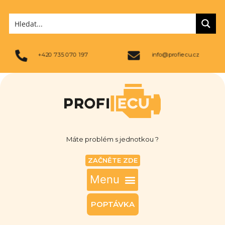
+420 735 070 197
info@profiecu.cz
Máte problém s jednotkou ?
ZAČNĚTE ZDE
POPTÁVKA