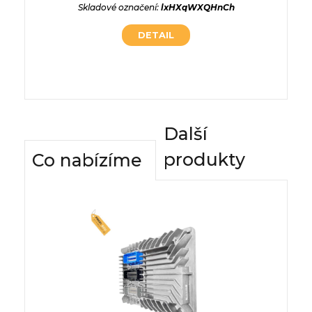
Skladové označení:
lxHXqWXQHnCh
Typ p
DETAIL
Skladové
Další
produkty
Co nabízíme