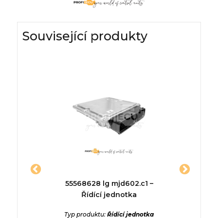
Související produkty
jednotka
55568628 lg mjd602.c1 –
02612
Řídící jednotka
ECU Ří
ednotka
hhqIT4jD
Typ produktu:
Řídící jednotka