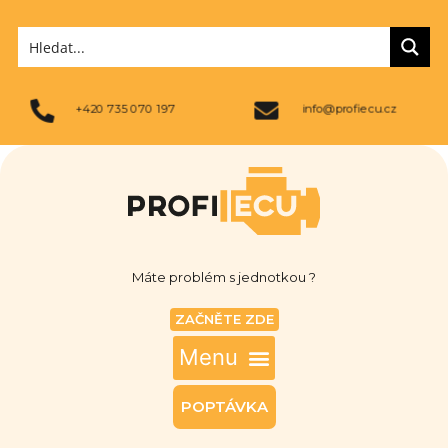
+420 735 070 197
info@profiecu.cz
Máte problém s jednotkou ?
ZAČNĚTE ZDE
POPTÁVKA