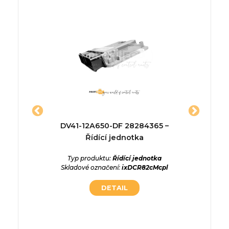
1957 –
DV41-12A650-DF 28284365 –
MEC93-8
a
Řídící jednotka
Typ p
Skladové
ednotka
Typ produktu:
Řídící jednotka
JwuHGxn
Skladové označení:
ixDCR82cMcpl
DETAIL