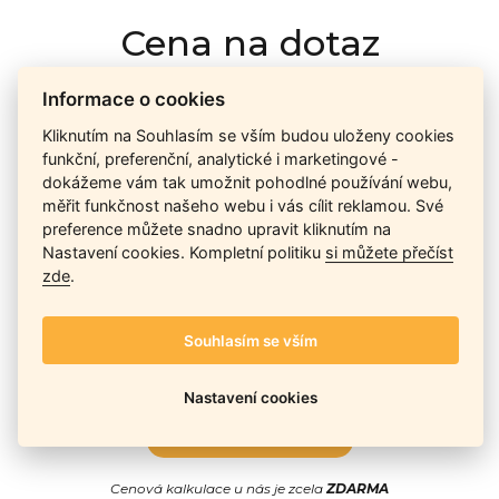
Cena na dotaz
Informace o cookies
Ceny závisí na množství kusů skladem, dostupnosti náhrad,
Kliknutím na Souhlasím se vším budou uloženy cookies
výkonnosti a atypičnosti daného modelu. Pokusíme se
funkční, preferenční, analytické i marketingové -
nabídnout
aktuálně
nejlepší cenu
, a Vy si vyberete, co je pro
dokážeme vám tak umožnit pohodlné používání webu,
Vás nejvýhodnější.
měřit funkčnost našeho webu i vás cílit reklamou. Své
preference můžete snadno upravit kliknutím na
Nastavení cookies. Kompletní politiku
si můžete přečíst
Telefon / Email
zde
.
Souhlasím se vším
Nastavení cookies
Odeslat
Cenová kalkulace u nás je zcela
ZDARMA