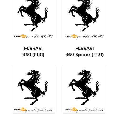
FERRARI
FERRARI
360 (F131)
360 Spider (F131)