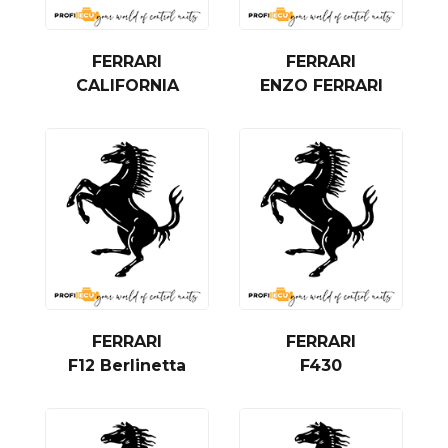
FERRARI
FERRARI
CALIFORNIA
ENZO FERRARI
FERRARI
FERRARI
F12 Berlinetta
F430