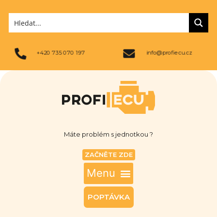
+420 735 070 197
info@profiecu.cz
Máte problém s jednotkou ?
ZAČNĚTE ZDE
POPTÁVKA