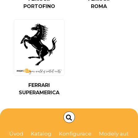
PORTOFINO
ROMA
FERRARI
SUPERAMERICA
Úvod
Katalog
Konfigurace
Modely aut