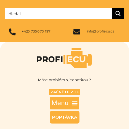
+420 735 070 197
info@profiecu.cz
Máte problém s jednotkou ?
ZAČNĚTE ZDE
POPTÁVKA